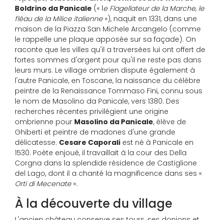
Boldrino da Panicale
(« l
e Flagellateur de la Marche, le
fléau de la Milice italienne
»), naquit en 1331, dans une
maison de la Piazza San Michele Arcangelo (comme
le rappelle une plaque apposée sur sa façade). On
raconte que les villes qu'il a traversées lui ont offert de
fortes sommes d'argent pour qu'il ne reste pas dans
leurs murs. Le village ombrien dispute également à
l'autre Panicale, en Toscane, la naissance du célèbre
peintre de la Renaissance Tommaso Fini, connu sous
le nom de Masolino da Panicale, vers 1380. Des
recherches récentes privilégient une origine
ombrienne pour
Masolino da Panicale
, élève de
Ghiberti et peintre de madones d'une grande
délicatesse.
Cesare Caporali
est né à Panicale en
1530. Poète enjoué, il travaillait à la cour des Della
Corgna dans la splendide résidence de Castiglione
del Lago, dont il a chanté la magnificence dans ses «
Orti di Mecenate
».
À la découverte du village
L'ancien château conserve ses tours, ses donjons et