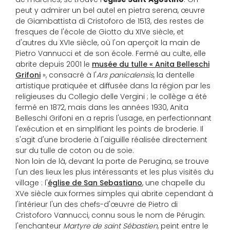
peut y admirer un bel autel en pietra serena, œuvre
de Giambattista di Cristoforo de 1513, des restes de
fresques de l'école de Giotto du XIVe siècle, et
d'autres du XVIe siècle, où l'on aperçoit la main de
Pietro Vannucci et de son école. Fermé au culte, elle
abrite depuis 2001 le
musée du tulle « Anita Belleschi
Grifoni
», consacré à l'
Ars panicalensis
, la dentelle
artistique pratiquée et diffusée dans la région par les
religieuses du Collegio delle Vergini ; le collège a été
fermé en 1872, mais dans les années 1930, Anita
Belleschi Grifoni en a repris l'usage, en perfectionnant
l'exécution et en simplifiant les points de broderie. Il
s'agit d'une broderie à l'aiguille réalisée directement
sur du tulle de coton ou de soie.
Non loin de là, devant la porte de Perugina, se trouve
l'un des lieux les plus intéressants et les plus visités du
village : l'
église de San Sebastiano
, une chapelle du
XVe siècle aux formes simples qui abrite cependant à
l'intérieur l'un des chefs-d'œuvre de Pietro di
Cristoforo Vannucci, connu sous le nom de Pérugin:
l'enchanteur
Martyre de saint Sébastien
, peint entre le