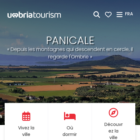
Saut au contenu principal
FRA
PANICALE
« Depuis les montagnes qui descendent en cercle, il
regarde l'Ombrie »
Découvr
Vivez la
Où
ez la
ville
dormir
ville