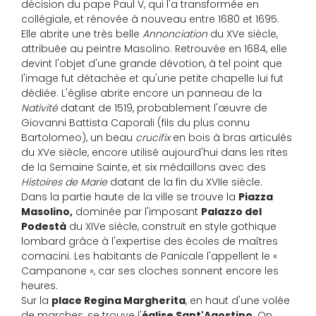
décision du pape Paul V, qui l'a transformée en
collégiale, et rénovée à nouveau entre 1680 et 1695.
Elle abrite une très belle
Annonciation
du XVe siècle,
attribuée au peintre Masolino. Retrouvée en 1684, elle
devint l'objet d'une grande dévotion, à tel point que
l'image fut détachée et qu'une petite chapelle lui fut
dédiée. L'église abrite encore un panneau de la
Nativité
datant de 1519, probablement l'œuvre de
Giovanni Battista Caporali (fils du plus connu
Bartolomeo), un beau
crucifix
en bois à bras articulés
du XVe siècle, encore utilisé aujourd'hui dans les rites
de la Semaine Sainte, et six médaillons avec des
Histoires de Marie
datant de la fin du XVIIe siècle.
Dans la partie haute de la ville se trouve la
Piazza
Masolino,
dominée par l'imposant
Palazzo del
Podestà
du XIVe siècle, construit en style gothique
lombard grâce à l'expertise des écoles de maîtres
comacini. Les habitants de Panicale l'appellent le «
Campanone », car ses cloches sonnent encore les
heures.
Sur la
place Regina Margherita
, en haut d'une volée
de marches, se trouve l'
église Sant'Agostino
. On