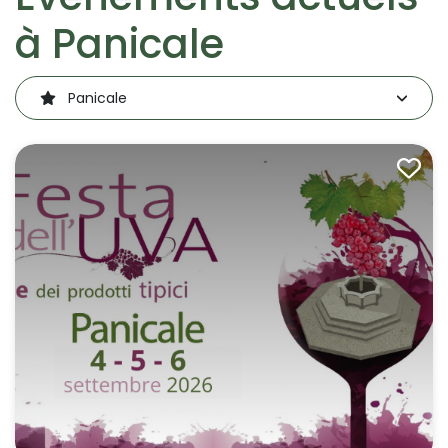
des
à Panicale
ornements
sacrés.
Panicale