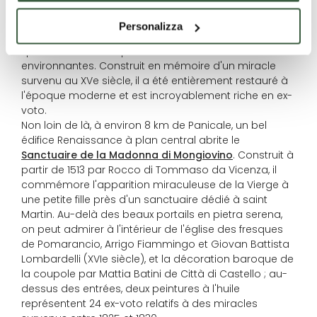
Saint Barthélemy.
Le long de la route entre Panicale et Tavernelle se
Personalizza
trouve le
Sanctuaire de la Madonna delle Grondici
,
qui offre une vue imprenable sur les vallées
environnantes. Construit en mémoire d'un miracle
survenu au XVe siècle, il a été entièrement restauré à
l'époque moderne et est incroyablement riche en ex-
voto.
Non loin de là, à environ 8 km de Panicale, un bel
édifice Renaissance à plan central abrite le
Sanctuaire de la Madonna di Mongiovino
. Construit à
partir de 1513 par Rocco di Tommaso da Vicenza, il
commémore l'apparition miraculeuse de la Vierge à
une petite fille près d'un sanctuaire dédié à saint
Martin. Au-delà des beaux portails en pietra serena,
on peut admirer à l'intérieur de l'église des fresques
de Pomarancio, Arrigo Fiammingo et Giovan Battista
Lombardelli (XVIe siècle), et la décoration baroque de
la coupole par Mattia Batini de Città di Castello ; au-
dessus des entrées, deux peintures à l'huile
représentent 24 ex-voto relatifs à des miracles