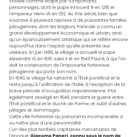
choisie comme étape par d'importants
personnages, dont le pape Innocent III en 1216 et
l'empereur Henri VII en 1312. Au XVe siècle, bien que
soumise à plusieurs reprises à de puissantes familles
pérugiennes, dont les Baglioni, Panicale a connu un
grand développement économique et urbain, ainsi
qu'un épanouissement artistique qui se reflète encore
aujourd'hui dans l'aspect qu'elle présente aux
visiteurs. En juin 1495, le village a accueilli le pape
Alexandre VI, en 1516 Jules II et en 1543 Paul III, à qui l'on
doit la construction de l'imposante forteresse
pérugienne qui porte son nom.
En 1540, le village fut rattaché à l'État pontifical et le
resta jusqu'à l'unification de l'Italie, à l'exception de la
brève période d'occupation napoléonienne. Il fut
également assiégé en 1646, pendant la guerre entre
l'État pontifical et le duché de Parme, et subit d'autres
pillages et dommages.
Cette ville forteresse au panorama incomparable a
vu naître plus d'une personnalité.
L'un des plus terribles capitaines mercenaires de
l'époque,
Giacomo Paneri, connu sous le nom de