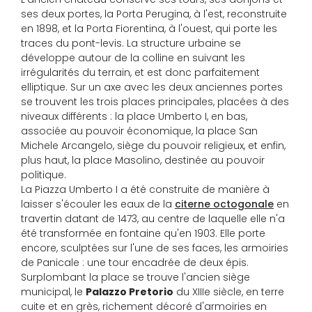
ses deux portes, la Porta Perugina, à l'est, reconstruite
en 1898, et la Porta Fiorentina, à l'ouest, qui porte les
traces du pont-levis. La structure urbaine se
développe autour de la colline en suivant les
irrégularités du terrain, et est donc parfaitement
elliptique. Sur un axe avec les deux anciennes portes
se trouvent les trois places principales, placées à des
niveaux différents : la place Umberto I, en bas,
associée au pouvoir économique, la place San
Michele Arcangelo, siège du pouvoir religieux, et enfin,
plus haut, la place Masolino, destinée au pouvoir
politique.
La Piazza Umberto I a été construite de manière à
laisser s'écouler les eaux de la
citerne octogonale
en
travertin datant de 1473, au centre de laquelle elle n'a
été transformée en fontaine qu'en 1903. Elle porte
encore, sculptées sur l'une de ses faces, les armoiries
de Panicale : une tour encadrée de deux épis.
Surplombant la place se trouve l'ancien siège
municipal, le
Palazzo Pretorio
du XIIIe siècle, en terre
cuite et en grès, richement décoré d'armoiries en