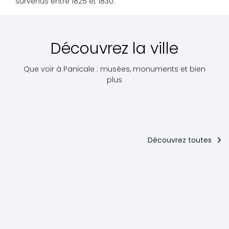
survenus entre 1825 et 1830.
Découvrez la ville
Que voir à Panicale : musées, monuments et bien
plus
Découvrez toutes
Tissus,
Lieux culturels
Art
dentelles et
broderies
Accessible
Accessible
Accessible