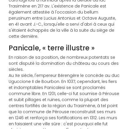
carthaginois d'Hannibal après la défaite au lac
Trasimène en 217 av. L'existence de Panicale est
également attestée à l'occasion du bellum
perusinum entre Lucius Antonius et Octave Auguste,
en 41 avant J.-C., lorsqu'elle a servi d'abri à ceux qui
s'étaient échappés de la ville à la suite du siège de
cette dernière.
Panicale, « terre illustre »
En raison de sa position, de nombreux potentats se
sont disputé la domination du château au cours des
siècles.
Au Xe siècle, l'empereur Bérengère le concède au duc
Uguccione II de Bourbon. En 1037, cependant, les fiers
et indomptables Panicalesi se sont proclamés
commune libre. En 1201, celle-ci fut soumise à Pérouse
et subit pillages et ruines, comme la plupart des
centres fortifiés de la région du Trasimène, à tel point
que la commune de Pérouse reconstruisit ses murs
en 1246 et renforça ses fortifications en 1312. Les murs
en faisaient une ville sûre : c'est pourquoi elle fut