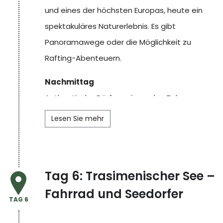
und eines der höchsten Europas, heute ein
spektakuläres Naturerlebnis. Es gibt
Panoramawege oder die Möglichkeit zu
Rafting-Abenteuern.
Nachmittag
Authentische Dörfer prägen das Tal:
Scheggino
,
Vallo di Nera
(unter den
Lesen Sie mehr
schönsten Italiens),
Ferentillo
mit seinen
Mumien. Im Sommer laden die klaren Wasser
des Nera zum Abkühlen oder zu Wassersport
Tag 6: Trasimenischer See –
ein.
Fahrrad und Seedorfer
Nicht verpassen:
Dinkelsuppe,
Linsen aus
TAG 6
Castelluccio
, gesalzene Ricotta
(Slow Food)