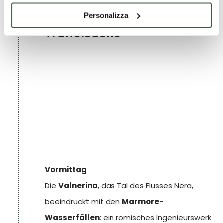
Wasserfälle und
Besuch von
Bevagna
mit seinem
Personalizza
TAG 5
Trüffelsuche
wunderschönen Platz und seinen alten
Handwerkskünsten oder
Trevi
, der Stadt des
Olivenöls, mit einer Besichtigung einer
Ölmühle.
Vormittag
Die
Valnerina
, das Tal des Flusses Nera,
beeindruckt mit den
Marmore-
Wasserfällen
: ein römisches Ingenieurswerk