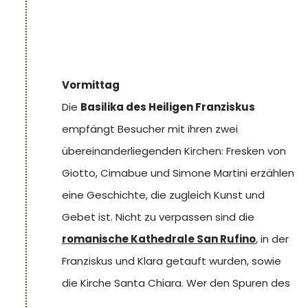
Jahrhunderte durchquert hat, ohne ihre
einzigartige historische Identität zu verlieren.
Essen
Zum Abendessen ein Restaurant im
Vormittag
historischen Zentrum. Probieren Sie
Torta
al
Die
Basilika des Heiligen Franziskus
Testo
, ein warmes Fladenbrot mit Wurst und
empfängt Besucher mit ihren zwei
Käse
,
Torello alla Perugina
oder frische
übereinanderliegenden Kirchen: Fresken von
Tagliatelle, deren Saucen je nach Saison
Giotto, Cimabue und Simone Martini erzählen
variieren – Trüffel, Spargel, Wurst – je
eine Geschichte, die zugleich Kunst und
nachdem, was die Natur gerade bietet. Zum
Gebet ist. Nicht zu verpassen sind die
Abschluss:
Ciaramicola
,
Torcolo
oder
Tozzetti
.
romanische Kathedrale San Rufino
, in der
Franziskus und Klara getauft wurden, sowie
die Kirche Santa Chiara. Wer den Spuren des
Heiligen außerhalb des Zentrums folgen