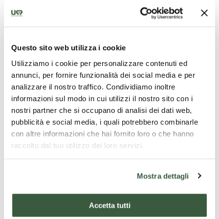
Montefalco
wird „Balkon Umbriens“ genannt:
Bäckerei die
Lumachelle
di Orvieto
probieren,
Von hier aus reicht der Blick von
Perugia
bis
heute auch als Slow-Food-Produkt anerkannt.
Spoleto
. Das mittelalterliche Zentrum, die
Questo sito web utilizza i cookie
Piazza del Comune
und die
Kirche San
Utilizziamo i cookie per personalizzare contenuti ed
Francesco
mit Fresken von
Benozzo Gozzoli
annunci, per fornire funzionalità dei social media e per
erzählen von einer Stadt, die ihre Schönheit
analizzare il nostro traffico. Condividiamo inoltre
informazioni sul modo in cui utilizzi il nostro sito con i
bewahrt hat.
nostri partner che si occupano di analisi dei dati web,
pubblicità e social media, i quali potrebbero combinarle
Nachmittag
con altre informazioni che hai fornito loro o che hanno
Erlebnis in einem Weinberg und Besuch eines
raccolto dal tuo utilizzo dei loro servizi.
Weinguts, das diese Region berühmt
Lesen Sie mehr
gemacht hat: Verkostung des
Sagrantino di
Mostra dettagli
Montefalco DOCG
, eines kraftvollen und
tanninreichen Weins, begleitet von lokalen
Accetta tutti
Tag 5: Valnerina – Natur,
Käsesorten und Wurstwaren. Am Nachmittag