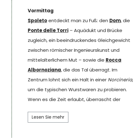
eine Küche von hoher Qualität: Hier wird
Vormittag
Tradition zum Erlebnis, mit Geschmäckern, die
Spoleto
entdeckt man zu Fuß: den
Dom
, die
seit Generationen zu dieser Region gehören.
Ponte delle Torri
– Aquädukt und Brücke
zugleich, ein beeindruckendes Gleichgewicht
zwischen römischer Ingenieurskunst und
mittelalterlichem Mut – sowie die
Rocca
Albornoziana
, die das Tal überragt. Im
Zentrum lohnt sich ein Halt in einer
Norcineria
,
um die typischen Wurstwaren zu probieren.
Wenn es die Zeit erlaubt, überrascht der
Palazzo Collicola
mit einer unerwarteten
Lesen Sie mehr
Sammlung moderner und zeitgenössischer
Kunst in einem Palast aus dem 18.