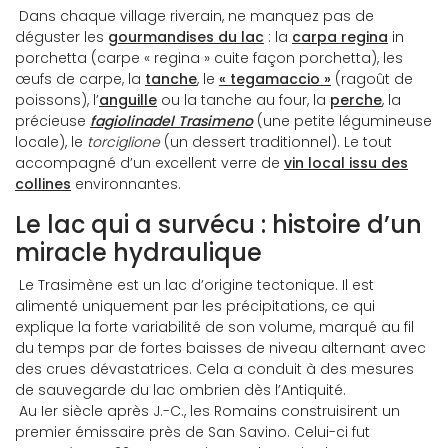
Dans chaque village riverain, ne manquez pas de
déguster les
gourmandises du lac
: la
carpa regina
in
porchetta (carpe « regina » cuite façon porchetta), les
œufs de carpe, la
tanche
, le
« tegamaccio »
(ragoût de
poissons), l’
anguille
ou la tanche au four, la
perche
, la
précieuse
fagiolina
del Trasimeno
(une petite légumineuse
locale), le
torciglione
(un dessert traditionnel). Le tout
accompagné d’un excellent verre de
vin local issu des
collines
environnantes.
Le lac qui a survécu : histoire d’un
miracle hydraulique
Le Trasimène est un lac d’origine tectonique. Il est
alimenté uniquement par les précipitations, ce qui
explique la forte variabilité de son volume, marqué au fil
du temps par de fortes baisses de niveau alternant avec
des crues dévastatrices. Cela a conduit à des mesures
de sauvegarde du lac ombrien dès l’Antiquité.
Au Ier siècle après J.-C., les Romains construisirent un
premier émissaire près de San Savino. Celui-ci fut