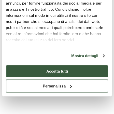
annunci, per fornire funzionalità dei social media e per
analizzare il nostro traffico. Condividiamo inoltre
informazioni sul modo in cui utilizzi il nostro sito con i
nostri partner che si occupano di analisi dei dati web,
Musée sur Hannibal et la Bataille du lac Trasimène
pubblicità e social media, i quali potrebbero combinarle
con altre informazioni che hai fornito loro o che hanno
raccolto dal tuo utilizzo dei loro servizi.
Mostra dettagli
Accetta tutti
Personalizza