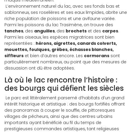
maquis méditerranéen.
L’environnement naturel du lac, avec ses fonds bas et
sablonneux, ses roselières et ses eaux limpides, abrite une
riche population de poissons et une avifaune variée.
Parmi les poissons du lac Trasimène, on trouve des
tanches
, des
anguilles
, des
brochets
et des
carpes
.
Parmi les oiseaux, les espèces migratrices sont bien
représentées :
hérons, aigrettes, canards colverts,
mouettes, foulques, grèbes, échasses blanches,
siffleurs
et bien d’autres encore. Les
cormorans
sont
particulièrement nombreux, au point que des mesures de
dissuasion ont dû être adoptées.
Là où le lac rencontre l’histoire :
des bourgs qui défient les siècles
Le parc est littéralement parsemé d’habitats d’un grand
intérêt historique et artistique : des bourgs fortifiés offrant
des panoramas à couper le souffle, de pittoresques
villages de pêcheurs, ainsi que des centres urbains
importants ayant bénéficié au fil du temps de
prestigieuses commandes artistiques, tant religieuses