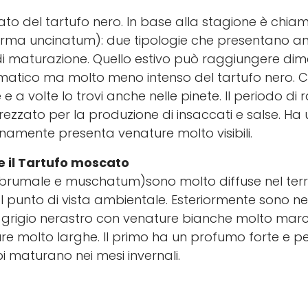
to del tartufo nero. In base alla stagione è chia
rma uncinatum): due tipologie che presentano an
di maturazione. Quello estivo può raggiungere dimen
tico ma molto meno intenso del tartufo nero. Cre
lie e a volte lo trovi anche nelle pinete. Il periodo
zato per la produzione di insaccati e salse. Ha un
namente presenta venature molto visibili.
 e il Tartufo moscato
brumale e muschatum)sono molto diffuse nel terr
 punto di vista ambientale. Esteriormente sono n
o è grigio nerastro con venature bianche molto mar
ure molto larghe. Il primo ha un profumo forte e pe
i maturano nei mesi invernali.