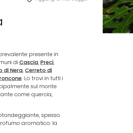
a
prevalente presente in
omuni di
Cascia
,
Preci
,
o di Nera
,
Cerreto di
roncone
. Lo trovi in tutti i
rincipalmente sul monte
 piante come quercia,
rotondeggiante, spesso
 profumo aromatico: la