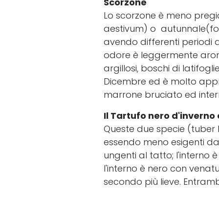
Scorzone
Lo scorzone è meno pregia
aestivum) o autunnale(fo
avendo differenti periodi 
odore è leggermente aroma
argillosi, boschi di latifog
Dicembre ed è molto apprez
marrone bruciato ed inter
Il Tartufo nero d'inverno
Queste due specie (tuber 
essendo meno esigenti dal
ungenti al tatto; l'intern
l'interno è nero con venat
secondo più lieve. Entramb