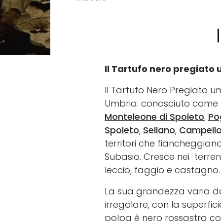
Il Tartufo nero pregiato
Il Tartufo Nero Pregiato u
Umbria: conosciuto come 
Monteleone di Spoleto
,
Po
Spoleto
,
Sellano
,
Campello 
territori che fiancheggiano
Subasio. Cresce nei terreni
leccio, faggio e castagno.
La sua grandezza varia da
irregolare, con la superfi
polpa è nero rossastra con