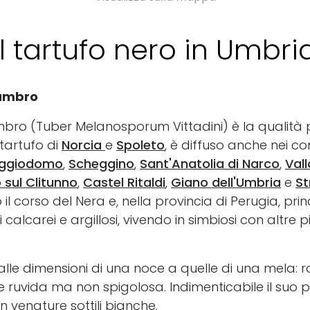
Il tartufo nero in Umbri
 umbro
mbro (Tuber Melanosporum Vittadini) è la qualità 
tartufo di
Norcia
e
Spoleto
, è diffuso anche nei c
ggiodomo
,
Scheggino
,
Sant'Anatolia di Narco
,
Vall
sul Clitunno
,
Castel Ritaldi
,
Giano dell'Umbria
e
St
 il corso del Nera e, nella provincia di Perugia, p
 calcarei e argillosi, vivendo in simbiosi con altre
lle dimensioni di una noce a quelle di una mela: 
cie ruvida ma non spigolosa. Indimenticabile il suo
 venature sottili bianche.