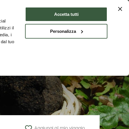
Dove dormire
ITA
Accetta tutti
ial
lizzi il
Personalizza
edia, i
 dal tuo
Aggiungi al mio viaggio