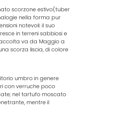
mato scorzone estivo(tuber
alogie nella forma pur
sioni notevoli: il suo
sce in terreni sabbiosi e
 di raccolta va da Maggio a
a scorza liscia, di colore
itorio umbro in genere
eri con verruche poco
cate; nel tartufo moscato
netrante, mentre il