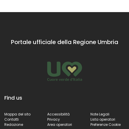
gli
come l’olio
appassionati
extravergine Dop,
di natura e di
il cui profumo
storia. Un
aleggia lungo il
paradiso
corso del Tevere
anche per i
Portale ufficiale della Regione Umbria
buongustai.
Find us
Mappa del sito
Accessibilità
Note Legali
Contatti
Privacy
Lista operatori
Redazione
Area operatori
Preferenze Cookie