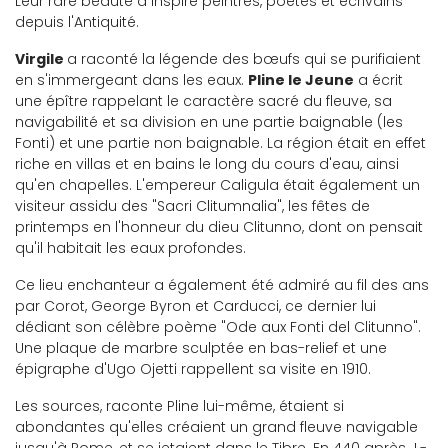
Leur rare beauté a inspiré peintres, poètes et écrivains
depuis l'Antiquité.
Virgile
a raconté la légende des bœufs qui se purifiaient
en s'immergeant dans les eaux.
Pline le Jeune
a écrit
une épître rappelant le caractère sacré du fleuve, sa
navigabilité et sa division en une partie baignable (les
Fonti) et une partie non baignable. La région était en effet
riche en villas et en bains le long du cours d'eau, ainsi
qu'en chapelles. L'empereur Caligula était également un
visiteur assidu des "Sacri Clitumnalia", les fêtes de
printemps en l'honneur du dieu Clitunno, dont on pensait
qu'il habitait les eaux profondes.
Ce lieu enchanteur a également été admiré au fil des ans
par Corot, George Byron et Carducci, ce dernier lui
dédiant son célèbre poème "Ode aux Fonti del Clitunno".
Une plaque de marbre sculptée en bas-relief et une
épigraphe d'Ugo Ojetti rappellent sa visite en 1910.
Les sources, raconte Pline lui-même, étaient si
abondantes qu'elles créaient un grand fleuve navigable