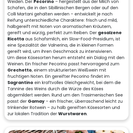
Weiden. Der
Pecorino
– hergestellt aus der Milch von
Schafen, die in den Sibillinischen Bergen oder auf den
Colli Martani gehalten werden – entwickelt je nach
Reifung unterschiedliche Charaktere: frisch und mild,
halbgereift mit Noten von aromatischen Kräutern,
gereift und würzig, perfekt zum Reiben. Der
gesalzene
Ricotta
aus Schafsmilch, ein Slow-Food-Presidium, ist
eine Spezialität der Valnerina, die in kleinen Formen
gereift wird, um ihren Geschmack zu intensivieren.
Um diese Käsesorten herum entsteht ein Dialog mit den
Weinen. Ein frischer Pecorino passt hervorragend zum
Grechetto
, einem strukturierten Weißwein mit
fruchtigen Noten. Ein gereifter Pecorino findet im
Sagrantino
ein kraftvolles Gleichgewicht, bei dem die
Tannine des Weins durch die Würze des Käses
abgemildert werden. Rund um den Trasimenischen See
passt der
Gamay
– ein frischer, überraschend leicht zu
trinkender Rotwein – zu halb gereiften Käsesorten und
zur lokalen Tradition der
Wurstwaren
.