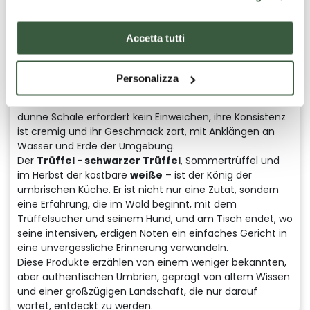
erinnert.
Der
Safran aus Cascia und Città della Pieve
gehört
zu den wertvollsten Gewürzen Italiens. Von Hand im
Accetta tutti
Herbst geerntet, verleihen seine tiefroten Fäden den
Gerichten ein unverwechselbares Aroma und eine
goldene Farbe.
Personalizza
Die
Fagiolina del Trasimeno
, eine winzige und seltene
Hülsenfrucht, wächst an den Ufern des Sees. Ihre sehr
dünne Schale erfordert kein Einweichen, ihre Konsistenz
ist cremig und ihr Geschmack zart, mit Anklängen an
Wasser und Erde der Umgebung.
Der
Trüffel
-
schwarzer Trüffel
, Sommertrüffel und
im Herbst der kostbare
weiße
– ist der König der
umbrischen Küche. Er ist nicht nur eine Zutat, sondern
eine Erfahrung, die im Wald beginnt, mit dem
Trüffelsucher und seinem Hund, und am Tisch endet, wo
seine intensiven, erdigen Noten ein einfaches Gericht in
eine unvergessliche Erinnerung verwandeln.
Diese Produkte erzählen von einem weniger bekannten,
aber authentischen Umbrien, geprägt von altem Wissen
und einer großzügigen Landschaft, die nur darauf
wartet, entdeckt zu werden.