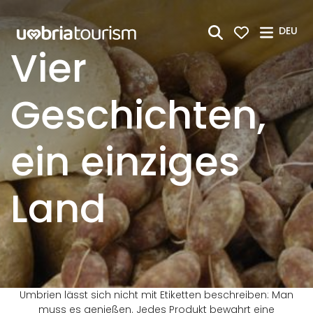
Zum Hauptinhalt springen
DEU
Vier
Geschichten,
ein einziges
Land
Umbrien lässt sich nicht mit Etiketten beschreiben: Man
muss es genießen. Jedes Produkt bewahrt eine