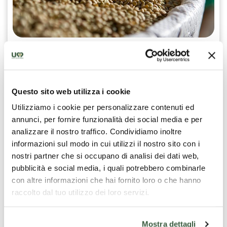
Die kleinen, großen Schätze der
umbrischen Speisekammer
Neben Wein und Öl gibt es ein Umbrien der
Questo sito web utilizza i cookie
Nischenprodukten besteht, die mit Geduld auf kleinen
Utilizziamo i cookie per personalizzare contenuti ed
Flächen angebaut und von Gemeinschaften bewahrt
annunci, per fornire funzionalità dei social media e per
werden, die sich der Vereinheitlichung widersetzt haben.
Die
Linse aus Castelluccio
, die auf dem Hochplateau
analizzare il nostro traffico. Condividiamo inoltre
der Sibillinischen Berge angebaut wird, ist klein und zart,
informazioni sul modo in cui utilizzi il nostro sito con i
mit einer Farbe, die von Grün bis rötlich variiert. Sie muss
nostri partner che si occupano di analisi dei dati web,
nicht eingeweicht werden und gart schnell, wobei sie
pubblicità e social media, i quali potrebbero combinarle
ihre zarte Konsistenz behält.
con altre informazioni che hai fornito loro o che hanno
Der
Dinkel aus Monteleone di Spoleto
, ein Slow-Food-
raccolto dal tuo utilizzo dei loro servizi.
Presidium, ist ein uraltes Getreide aus den Bergregionen
der Valnerina, reich an Ballaststoffen und Proteinen, mit
einem intensiven Geschmack, der an Hochlandweiden
Mostra dettagli