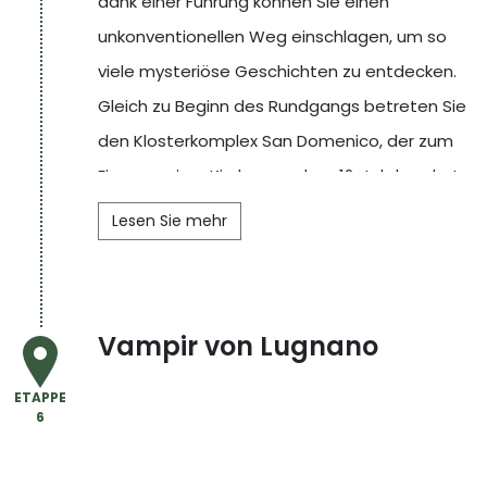
dank einer Führung können Sie einen
sühnen.
unkonventionellen Weg einschlagen, um so
viele mysteriöse Geschichten zu entdecken.
Gleich zu Beginn des Rundgangs betreten Sie
den Klosterkomplex San Domenico, der zum
Eingang einer Kirche aus dem 12. Jahrhundert
führt. Jahrhundert führt. Diese wurde 1979 von
Lesen Sie mehr
sechs jungen Höhlenforschern entdeckt. Der
eindrucksvollste Teil, der uns dazu bringt,
diese dunkle und paranormale Reise
Vampir von Lugnano
fortzusetzen, ist die Ankunft in einem großen
Raum, dem so genannten Saal der Qualen, in
ETAPPE
6
dem Verhöre durch das Inquisitionstribunal
stattfanden. Graffiti-Spuren an den Wänden