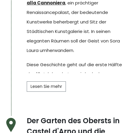
alla Cannoniera
, ein prächtiger
Renaissancepalast, der bedeutende
Kunstwerke beherbergt und Sitz der
Städtischen Kunstgalerie ist. In seinen
eleganten Räumen soll der Geist von Sora
Laura umherwandern.
Diese Geschichte geht auf die erste Hälfte
des 16. Jahrhunderts zurück, als der
Condottiero Alessandro Vitelli und die Adelige
Lesen Sie mehr
Angela Paola dei Rossi di San Secondo
Parmense nach ihrer Heirat beschlossen, den
Palast zu bauen. Der Condottiero war als
Der Garten des Obersts in
Frauenheld bekannt und verliebte sich bald in
Castel d'Arno und die
eine junge Frau namens Laura. Um nicht