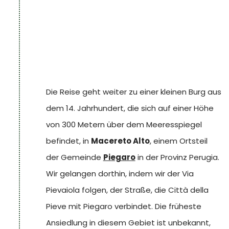
Vollmondnächten die Stimmen der Opfer
jungen Frau, der im Palast gefangen ist, von
noch immer um Hilfe rufen hören kann. Heute
Gewissensbissen gequält wird und immer
wird der Ort, der teilweise verlassen ist, als
noch nach Vergebung sucht. Es heißt, dass
Olivenhain genutzt.
die 2012 durchgeführten photometrischen
Steinturm in Macereto
und akustischen Untersuchungen den
Eine andere gruselige Geschichte ist mit der
Schatten einer jungen Frau in
Familie Alfani verbunden. Die Geschichte
Die Reise geht weiter zu einer kleinen Burg aus
Renaissancekleidung eingefangen zu haben
besagt, dass drei maskierte Jäger ein
dem 14. Jahrhundert, die sich auf einer Höhe
scheinen.
Bauernmädchen in der Nähe des Dorfes
von 300 Metern über dem Meeresspiegel
trafen und sie fragten, ob es Hasen zu jagen
befindet, in
Macereto Alto
, einem Ortsteil
gäbe. Das Mädchen antwortete, dass die
der Gemeinde
Piegaro
in der Provinz Perugia.
"Alfanacci", die bekannten Räuber der
Wir gelangen dorthin, indem wir der Via
Gegend, alle Hasen gefressen hätten. Unter
Pievaiola folgen, der Straße, die Città della
den großen Hüten, die die Gesichter der
Pieve mit Piegaro verbindet. Die früheste
Jäger verbargen, verbargen sich jedoch die
Ansiedlung in diesem Gebiet ist unbekannt,