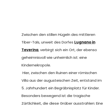
dokumentieren die Anwesenheit der
Vernehmungsbeamten.
Vampir von Lugnano
In einer an den Saal angrenzenden Zelle
befindet sich eine Vielzahl alchemistischer
Zwischen den stillen Hügeln des mittleren
Symbole, die von dem Gefangenen Giuseppe
Tiber-Tals, unweit des Dorfes
Lugnano in
Andrea Lombardini gezeichnet wurden, der
Teverina
, verbirgt sich ein Ort, der ebenso
dort zwischen 1759 und 1760 etwa neunzig
geheimnisvoll wie unheimlich ist: eine
Tage verbrachte. Bei einem Besuch kann man
Kindernekropole.
die Bedeutung dieses grafischen Codes
Hier, zwischen den Ruinen einer römischen
entdecken, eine wahre Reise in die Tiefen des
Villa aus der augusteischen Zeit, entstand im
Unterbewusstseins, und aus erster Hand die
5. Jahrhundert ein Begräbnisplatz für Kinder.
Legende von der Anwesenheit seines Geistes
Besonders bewegend ist die tragische
erfahren, der unermüdlich das Innere dieser
Zärtlichkeit, die diese Gräber ausstrahlen: Eine
Kerker durchstreift.