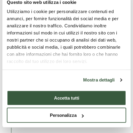
unheimlichen Augen umher und versuchten,
Questo sito web utilizza i cookie
In einem abgelegenen Teil der umbrischen
die Burg für immer zu verteidigen.
Utilizziamo i cookie per personalizzare contenuti ed
Hügel hinter
Assisi
, unterhalb des
Monte
annunci, per fornire funzionalità dei social media e per
Subasio
, erzählt man sich von einem Kloster,
analizzare il nostro traffico. Condividiamo inoltre
informazioni sul modo in cui utilizzi il nostro sito con i
das dort einst stand – so lange verlassen,
nostri partner che si occupano di analisi dei dati web,
dass nicht einmal mehr Ruinen davon zu
pubblicità e social media, i quali potrebbero combinarle
sehen sind. Die Mönche, die dort lebten,
con altre informazioni che hai fornito loro o che hanno
raccolto dal tuo utilizzo dei loro servizi.
widmeten sich jedoch nicht dem Gebet,
sondern führten ein verdorbenes und
Mostra dettagli
ausschweifendes Leben, belastet von
schweren, wiederholten Sünden. Vielleicht
Accetta tutti
durch eine Epidemie oder als göttliche Strafe
Lesen Sie mehr
starben alle Mönche in kurzer Zeit, und das
Personalizza
Kloster wurde zerstört. Kurz darauf
berichteten die Einheimischen von düsteren