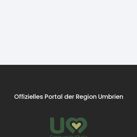
Weinstraße
Archäologie
Carsulae
Etrusco
Romana
Offizielles Portal der Region Umbrien