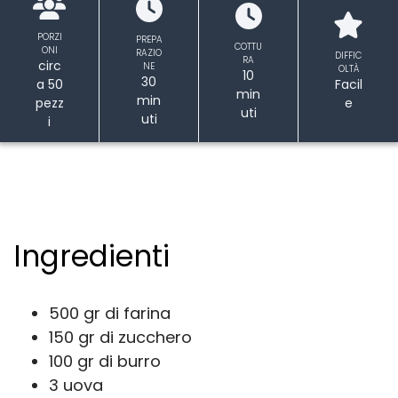
PORZI
PREPA
COTTU
ONI
RAZIO
DIFFIC
RA
circ
NE
OLTÀ
10
30
a 50
Facil
min
min
pezz
e
uti
uti
i
Ingredienti
500 gr di farina
150 gr di zucchero
100 gr di burro
3 uova