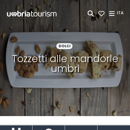
Skip to Main Content
ITA
DOLCI
Tozzetti alle mandorle
umbri