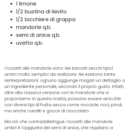
1 limone
1/2 bustina di lievito
1/2 bicchiere di grappa
mandorle q.b.
semi di anice q.b.
uvetta q.b.
I tozzetti alle mandorle sono dei biscotti secchi tipici
umbri molto semplici da realizzare. Ne esistono tante
reinterpretazioni: ognuno aggiunge magari un dettaglio o
un ingrediente personale, secondo il proprio gusto. Infatti,
oltre alla classica versione con le mandorle che vi
proponiamo in questa ricetta, possono essere arricchiti
con diversi tipi di frutta secca come nocciole, noci, pinoli,
ma anche canditi e gocce di cioccolato.
Ma ciò che contraddistingue i tozzetti alle mandorle
umbri è l’aggiunta dei semi di anice, che regalano a