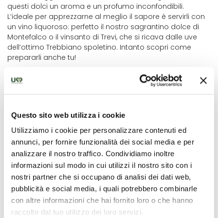
questi dolci un aroma e un profumo inconfondibili.
L’ideale per apprezzarne al meglio il sapore è servirli con
un vino liquoroso: perfetto il nostro sagrantino dolce di
Montefalco o il vinsanto di Trevi, che si ricava dalle uve
dell’ottimo Trebbiano spoletino. Intanto scopri come
prepararli anche tu!
Preparazione
Sul piano di lavoro fate una fontana con la farina
setacciata e sbattete all'interno le uova con lo zucchero.
Questo sito web utilizza i cookie
Unite il burro ben morbido o appena disfatto a
Utilizziamo i cookie per personalizzare contenuti ed
bagnomaria, i semi di anice, la buccia grattugiata di un
annunci, per fornire funzionalità dei social media e per
limone, la grappa, il lievito e le mandorle pelate. Lavorate
l’impasto fino a ottenere un composto di buona
analizzare il nostro traffico. Condividiamo inoltre
consistenza ed elasticità.
informazioni sul modo in cui utilizzi il nostro sito con i
nostri partner che si occupano di analisi dei dati web,
Ricavatene dei filoncini e fateli cuocere in forno
pubblicità e social media, i quali potrebbero combinarle
preriscaldato a 180 C° per circa mezz'ora.
con altre informazioni che hai fornito loro o che hanno
Una volta che i filoncini saranno tiepidi, tagliateli in piccoli
pezzi obliqui di uguale misura e rimetteteli sulla placca.
raccolto dal tuo utilizzo dei loro servizi.