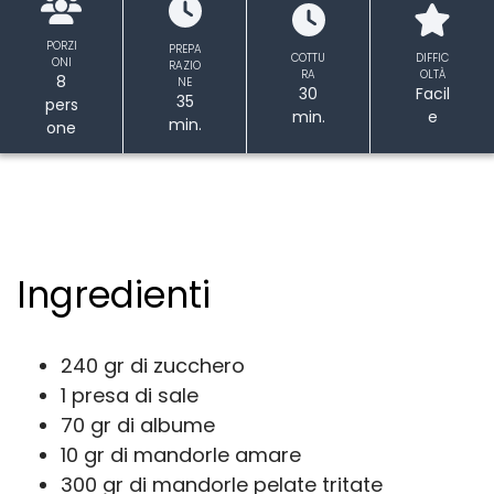
PORZI
PREPA
COTTU
DIFFIC
ONI
RAZIO
RA
OLTÀ
8
NE
30
Facil
35
pers
min.
e
min.
one
Ingredienti
240 gr di zucchero
1 presa di sale
70 gr di albume
10 gr di mandorle amare
300 gr di mandorle pelate tritate