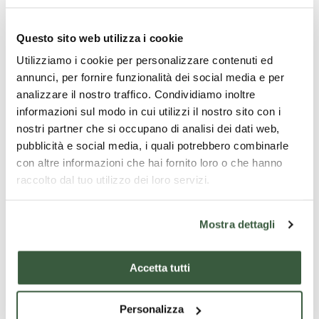
Preparazione
Questo sito web utilizza i cookie
Utilizziamo i cookie per personalizzare contenuti ed
annunci, per fornire funzionalità dei social media e per
Versate in una ciotola le mandorle pelate e tritate,
analizzare il nostro traffico. Condividiamo inoltre
aggiungete lo zucchero, la buccia di limone e la vanillina
e mescolate bene. In un’altra ciotola montate a neve gli
informazioni sul modo in cui utilizzi il nostro sito con i
albumi con una presa di sale e uniteli alle mandorle
nostri partner che si occupano di analisi dei dati web,
delicatamente, amalgamando con un cucchiaio e poi
pubblicità e social media, i quali potrebbero combinarle
lavorando il composto fino ad ottenere un impasto
con altre informazioni che hai fornito loro o che hanno
omogeneo.
raccolto dal tuo utilizzo dei loro servizi.
A questo punto dividetelo in due parti (per realizzare due
torciglioni) e procedete modellando ogni parte
Mostra dettagli
allungandola con le mani, fino a darle la forma di un
serpente.
Disponete il torciglione su una teglia coperta con della
Accetta tutti
carta da forno e rifinite a vostro piacimento, praticando
dei piccoli tagli per dare l’effetto "squame". Noi abbiamo
Personalizza
inserito una mandorla intera in ogni taglio, una ciliegia