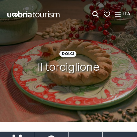
Skip to Main Content
ITA
DOLCI
Il torciglione