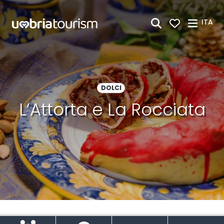
Skip to Main Content
ITA
DOLCI
L’Attorta e La Rocciata