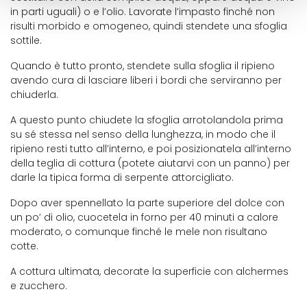
in parti uguali) o e l’olio. Lavorate l’impasto finché non
risulti morbido e omogeneo, quindi stendete una sfoglia
sottile.
Quando è tutto pronto, stendete sulla sfoglia il ripieno
avendo cura di lasciare liberi i bordi che serviranno per
chiuderla.
A questo punto chiudete la sfoglia arrotolandola prima
su sé stessa nel senso della lunghezza, in modo che il
ripieno resti tutto all’interno, e poi posizionatela all’interno
della teglia di cottura (potete aiutarvi con un panno) per
darle la tipica forma di serpente attorcigliato.
Dopo aver spennellato la parte superiore del dolce con
un po’ di olio, cuocetela in forno per 40 minuti a calore
moderato, o comunque finché le mele non risultano
cotte.
A cottura ultimata, decorate la superficie con alchermes
e zucchero.