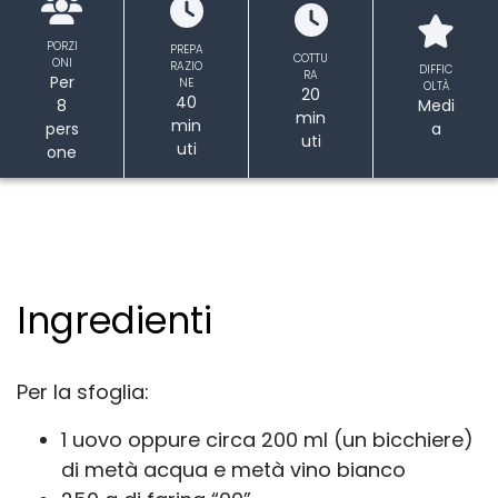
PORZI
PREPA
COTTU
ONI
RAZIO
DIFFIC
RA
Per
NE
OLTÀ
20
40
8
Medi
min
min
pers
a
uti
uti
one
Ingredienti
Per la sfoglia:
1 uovo oppure circa 200 ml (un bicchiere)
di metà acqua e metà vino bianco