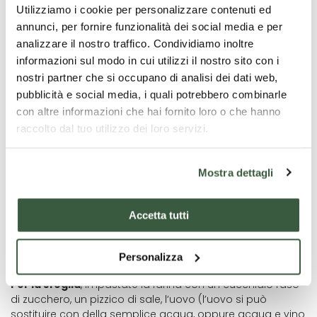
Utilizziamo i cookie per personalizzare contenuti ed
annunci, per fornire funzionalità dei social media e per
analizzare il nostro traffico. Condividiamo inoltre
informazioni sul modo in cui utilizzi il nostro sito con i
nostri partner che si occupano di analisi dei dati web,
pubblicità e social media, i quali potrebbero combinarle
con altre informazioni che hai fornito loro o che hanno
Preparazione
raccolto dal tuo utilizzo dei loro servizi.
Per il ripieno
, tagliate le mele a dadini. Cuocetele nello
zucchero per la versione “cotta”.
Mostra dettagli
Unite alle mele così preparate lo zucchero, il cacao
amaro, alle noci e agli altri ingredienti se volete lasciarle
Accetta tutti
crude (in questa versione cruda, potete condire le mele la
sera prima di creare il dolce finito, per farle insaporire
Personalizza
meglio con gli altri ingredienti).
Per la sfoglia
, impastate la farina con un cucchiaio raso
di zucchero, un pizzico di sale, l’uovo (l’uovo si può
sostituire con della semplice acqua, oppure acqua e vino