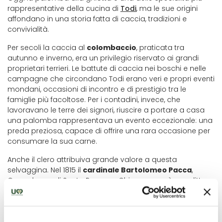
rappresentative della cucina di
Todi
, ma le sue origini
affondano in una storia fatta di caccia, tradizioni e
convivialità.
Per secoli la caccia al
colombaccio
, praticata tra
autunno e inverno, era un privilegio riservato ai grandi
proprietari terrieri. Le battute di caccia nei boschi e nelle
campagne che circondano Todi erano veri e propri eventi
mondani, occasioni di incontro e di prestigio tra le
famiglie più facoltose. Per i contadini, invece, che
lavoravano le terre dei signori, riuscire a portare a casa
una palomba rappresentava un evento eccezionale: una
preda preziosa, capace di offrire una rara occasione per
consumare la sua carne.
Anche il clero attribuiva grande valore a questa
selvaggina. Nel 1815 il
cardinale Bartolomeo Pacca
,
Camerlengo di Santa Romana Chiesa, emanò un editto
rivolto ai tuderti per tutelare la stagione venatoria,
vietando qualsiasi disturbo durante la caccia e
prevedendo pene severe per i trasgressori, dalle multe