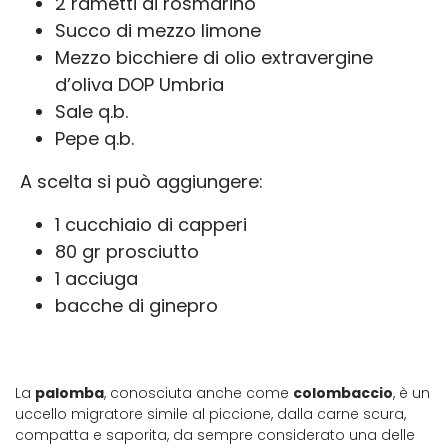
2 rametti di rosmarino
Succo di mezzo limone
Mezzo bicchiere di olio extravergine
d’oliva DOP Umbria
Sale q.b.
Pepe q.b.
A scelta si può aggiungere:
1 cucchiaio di capperi
80 gr prosciutto
1 acciuga
bacche di ginepro
La
palomba
, conosciuta anche come
colombaccio
, è un
uccello migratore simile al piccione, dalla carne scura,
compatta e saporita, da sempre considerato una delle