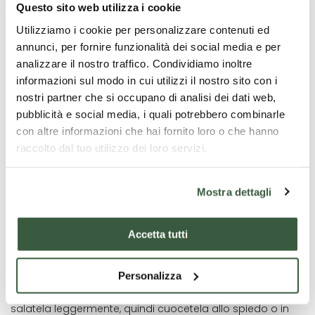
fino alle punizioni corporali.
Questo sito web utilizza i cookie
La palomba alla ghiotta continua ancora oggi a
Utilizziamo i cookie per personalizzare contenuti ed
occupare un posto d’onore nella tradizione
annunci, per fornire funzionalità dei social media e per
gastronomica di Todi. Un tempo era il piatto delle grandi
analizzare il nostro traffico. Condividiamo inoltre
festività, preparato soprattutto nel periodo natalizio,
informazioni sul modo in cui utilizzi il nostro sito con i
quando le carni venivano conservate nei tradizionali
nostri partner che si occupano di analisi dei dati web,
nevai delle famiglie più abbienti. Oggi continua a essere
protagonista delle occasioni speciali e delle ricorrenze
pubblicità e social media, i quali potrebbero combinarle
cittadine, in particolare della festa del patrono
San
con altre informazioni che hai fornito loro o che hanno
Fortunato
, celebrata il
14 ottobre
.
raccolto dal tuo utilizzo dei loro servizi.
Le tradizioni legate a questa ricetta vivono soprattutto
nella frazione di
Cecanibbi
, che per anni ha ospitato una
Mostra dettagli
sagra dedicata alla valorizzazione di questo piatto. Nella
frazione hanno sede anche il
Club della Palomba
e
l’
Università della Palomba
.
Accetta tutti
Preparazione
Personalizza
Spennellate la palomba con olio extravergine d’oliva e
salatela leggermente, quindi cuocetela allo spiedo o in