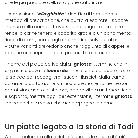
prede più pregiate della stagione autunnale.
L’espressione
"alla ghiotta"
identifica il tradizionale
metodo di preparazione, che punta a esaltare il sapore
intenso della carne attraverso una lunga cottura, che
rende la carne tenera e saporita grazie a un condimento
ricco di aromi, come aglio, rosmarino, salvia e alloro.
Alcune varianti prevedono anche l’aggiunta di capperi e
bacche di ginepro, oppure prosciutto o acciughe.
Il nome del piatto deriva dalla “
ghiotta”
, termine che in
origine indicava la
leccarda
, il recipiente collocato sotto
lo spiedo per raccogliere i succhi rilasciati dalla carne
durante la cottura, che si mescolavano lentamente con
aromi, vino, aceto e interiora, dando vita a un fondo ricco
e saporito, mentre oggi, per estensione, il termine
ghiotta
indica anche la salsa che accompagna la carne.
Un piatto legato alla storia di Todi
Oggi la palomba alla ghiotta è una delle specialità più