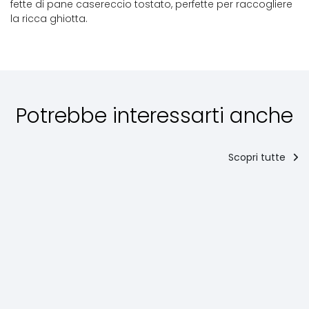
fette di pane casereccio tostato, perfette per raccogliere
la ricca ghiotta.
Potrebbe interessarti anche
Scopri tutte
Antipasti
Secondi
piatti
La Regina
Torta al
Bocconcini
in
testo o
P
di