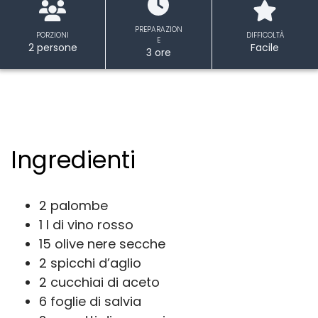
PREPARAZION
PORZIONI
DIFFICOLTÀ
E
2 persone
Facile
3 ore
Ingredienti
2 palombe
1 l di vino rosso
15 olive nere secche
2 spicchi d’aglio
2 cucchiai di aceto
6 foglie di salvia