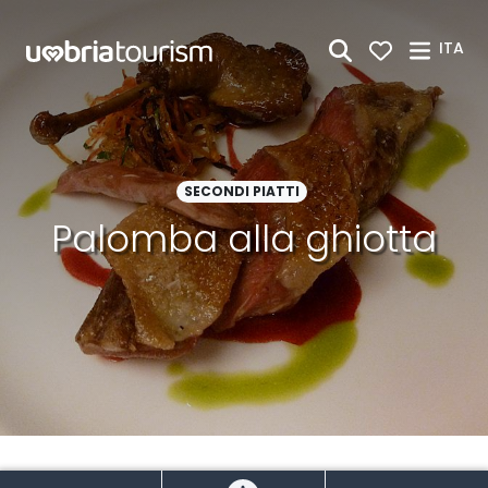
Skip to Main Content
ITA
SECONDI PIATTI
Palomba alla ghiotta