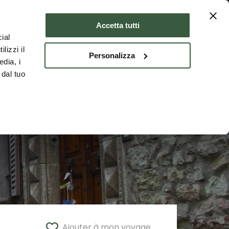
er
Où dormir
FRA
Accetta tutti
ial
lizzi il
Personalizza
edia, i
 dal tuo
Ajouter à mon voyage