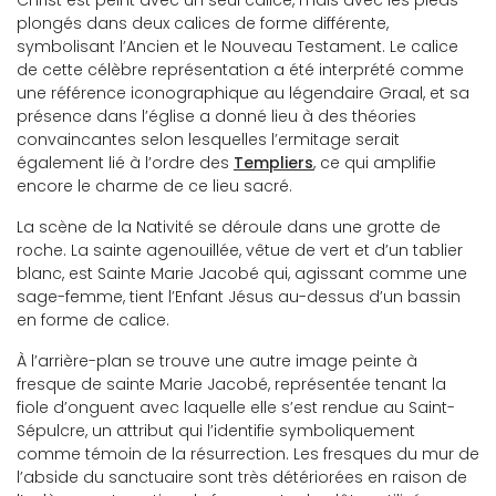
Christ est peint avec un seul calice, mais avec les pieds
plongés dans deux calices de forme différente,
symbolisant l’Ancien et le Nouveau Testament. Le calice
de cette célèbre représentation a été interprété comme
une référence iconographique au légendaire Graal, et sa
présence dans l’église a donné lieu à des théories
convaincantes selon lesquelles l’ermitage serait
également lié à l’ordre des
Templiers
, ce qui amplifie
encore le charme de ce lieu sacré.
La scène de la Nativité se déroule dans une grotte de
roche. La sainte agenouillée, vêtue de vert et d’un tablier
blanc, est Sainte Marie Jacobé qui, agissant comme une
sage-femme, tient l’Enfant Jésus au-dessus d’un bassin
en forme de calice.
À l’arrière-plan se trouve une autre image peinte à
fresque de sainte Marie Jacobé, représentée tenant la
fiole d’onguent avec laquelle elle s’est rendue au Saint-
Sépulcre, un attribut qui l’identifie symboliquement
comme témoin de la résurrection. Les fresques du mur de
l’abside du sanctuaire sont très détériorées en raison de