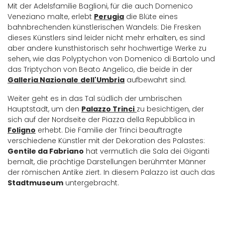
Mit der Adelsfamilie Baglioni, für die auch Domenico
Veneziano malte, erlebt
Perugia
die Blüte eines
bahnbrechenden künstlerischen Wandels: Die Fresken
dieses Künstlers sind leider nicht mehr erhalten, es sind
aber andere kunsthistorisch sehr hochwertige Werke zu
sehen, wie das Polyptychon von Domenico di Bartolo und
das Triptychon von Beato Angelico, die beide in der
Galleria Nazionale
dell'Umbria
aufbewahrt sind.
Weiter geht es in das Tal südlich der umbrischen
Hauptstadt, um den
Palazzo Trinci
zu besichtigen, der
sich auf der Nordseite der Piazza della Repubblica in
Foligno
erhebt. Die Familie der Trinci beauftragte
verschiedene Künstler mit der Dekoration des Palastes:
Gentile da Fabriano
hat vermutlich die Sala dei Giganti
bemalt, die prächtige Darstellungen berühmter Männer
der römischen Antike ziert. In diesem Palazzo ist auch das
Stadtmuseum
untergebracht.