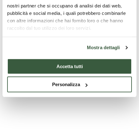
nostri partner che si occupano di analisi dei dati web,
pubblicità e social media, i quali potrebbero combinarle
con altre informazioni che hai fornito loro o che hanno
raccolto dal tuo utilizzo dei loro servizi.
Unterkunft
Unterkunft
Mostra dettagli
Touristi
OSTELLO DEL
Angebo
PARK HOTEL AI
Accetta tutti
PARCO
CAPPUCCINI
CULTURA,
TRADIZIONE
Die Herberge
Das Park Hotel
Personalizza
verfügt über 7
ai Cappuccini
NATURA IN 
6 GIORNI
Zimmer mit
ist ein gekonnt
UMBRIA
eigenem Bad
restauriertes
und
Kloster aus
insgesamt 24
dem 17.
ab
Entdecken
ab
Entdecken
Preis
Ent
Betten.
Jahrhundert,
€
€
auf
das nur einen
140
30
Wunsch
Steinwurf vom