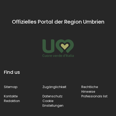
accessible
middle of 15th
along the
century, thanks 
scenic road
the people`s
that connects
alms.
Offizielles Portal der Region Umbrien
Scheggia with
Sassoferrato,
crossing the
Corno Gorge.
Find us
Sitemap
Zugänglichkeit
Rechtliche
Hinweise
Kontakte
Datenschutz
Professionals list
Redaktion
Cookie
Einstellungen