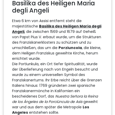
Basilika des Heiligen Maria
degli Angeli
Etwa 6 km von Assisi entfernt steht die
majestätische
Basilika des Heiligen Maria degli
Angeli
, die zwischen 1569 und 1679 auf Geheiß
von Papst Pius V. erbaut wurde, um die Strukturen
des Franziskanerklosters zu schützen und zu
umschließen, das um die
Porziuncola
, die kleine,
dem Heiligen Franziskus geweihte Kirche, herum
errichtet wurde.
Die Portiunkula, ein Ort tiefer Spiritualität, wurde
der Überlieferung nach von Engeln besucht und
wurde zu einem universellen Symbol des
Franziskanertums. Ihr Erbe reicht über die Grenzen
Italiens hinaus: 1769 gründeten zwei spanische
Franziskanermönche in Kalifornien ein
bescheidenes Dorf, das
Nuestra Señora la Reina
de los Ángeles de la Porciúncula de Asís
geweiht
war und aus dem später die Metropole
Los
Angeles
entstehen sollte.