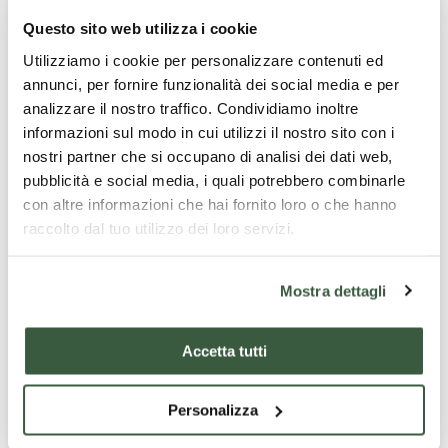
Questo sito web utilizza i cookie
Utilizziamo i cookie per personalizzare contenuti ed
annunci, per fornire funzionalità dei social media e per
analizzare il nostro traffico. Condividiamo inoltre
informazioni sul modo in cui utilizzi il nostro sito con i
Einsiedelei “delle Carceri”
nostri partner che si occupano di analisi dei dati web,
pubblicità e social media, i quali potrebbero combinarle
Eingebettet in einen dichten Steineichenwald an
con altre informazioni che hai fornito loro o che hanno
den Hängen des Monte Subasio, etwa 4 km von
raccolto dal tuo utilizzo dei loro servizi.
Assisi entfernt, ist die
Einsiedelei „delle Carceri“
(der Gefängnisse) ein Ort tiefer Spiritualität. Ihr
Name leitet sich nicht vom Vorhandensein eines
Mostra dettagli
Gefängnisses ab, sondern von der alten
Gewohnheit des Heiligen Francesco und seiner
Gefährten, sich „einzukerkern“, d. h. sich in die
Accetta tutti
Einsamkeit und das Gebet zurückzuziehen.
In der Nähe befindet sich die
Grotte des heiligen
Francesco
, ein Ort mit starker symbolischer
Personalizza
Bedeutung, an dem der junge Giovanni di Pietro di
Bernardone die Armut auf sich nahm und seinen