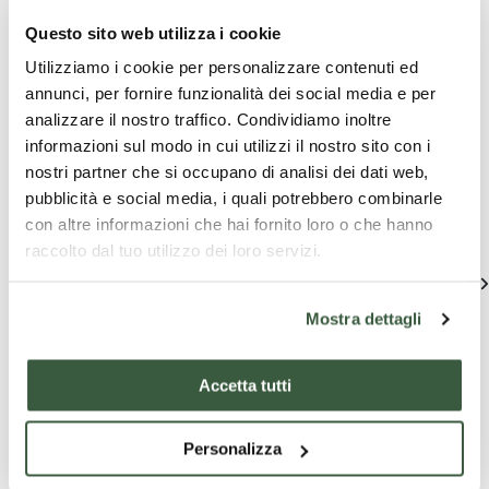
Questo sito web utilizza i cookie
Utilizziamo i cookie per personalizzare contenuti ed
annunci, per fornire funzionalità dei social media e per
Le migliori offerte per te nel
analizzare il nostro traffico. Condividiamo inoltre
informazioni sul modo in cui utilizzi il nostro sito con i
Ternano
nostri partner che si occupano di analisi dei dati web,
pubblicità e social media, i quali potrebbero combinarle
Scopri proposte uniche per vivere l'Umbria
con altre informazioni che hai fornito loro o che hanno
raccolto dal tuo utilizzo dei loro servizi.
Vedi tutte
Mostra dettagli
Accetta tutti
Personalizza
Pacchetti