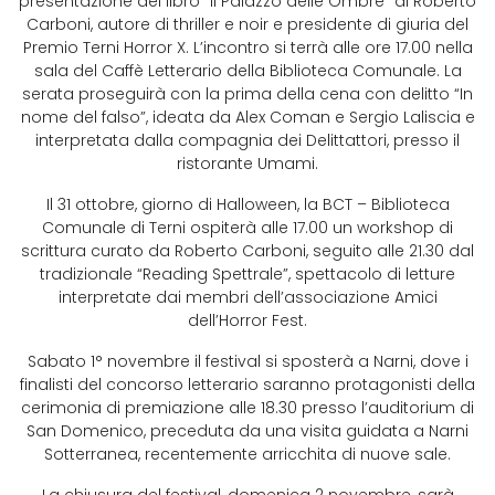
presentazione del libro “Il Palazzo delle Ombre” di Roberto
Carboni, autore di thriller e noir e presidente di giuria del
Premio Terni Horror X. L’incontro si terrà alle ore 17.00 nella
sala del Caffè Letterario della Biblioteca Comunale. La
serata proseguirà con la prima della cena con delitto “In
nome del falso”, ideata da Alex Coman e Sergio Laliscia e
interpretata dalla compagnia dei Delittattori, presso il
ristorante Umami.
Il 31 ottobre, giorno di Halloween, la BCT – Biblioteca
Comunale di Terni ospiterà alle 17.00 un workshop di
scrittura curato da Roberto Carboni, seguito alle 21.30 dal
tradizionale “Reading Spettrale”, spettacolo di letture
interpretate dai membri dell’associazione Amici
dell’Horror Fest.
Sabato 1° novembre il festival si sposterà a Narni, dove i
finalisti del concorso letterario saranno protagonisti della
cerimonia di premiazione alle 18.30 presso l’auditorium di
San Domenico, preceduta da una visita guidata a Narni
Sotterranea, recentemente arricchita di nuove sale.