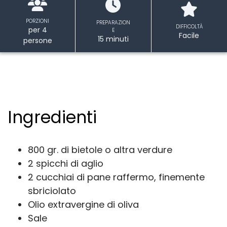
PORZIONI
PREPARAZION
DIFFICOLTÀ
per 4
E
Facile
15 minuti
persone
Ingredienti
800 gr. di bietole o altra verdure
2 spicchi di aglio
2 cucchiai di pane raffermo, finemente
sbriciolato
Olio extravergine di oliva
Sale