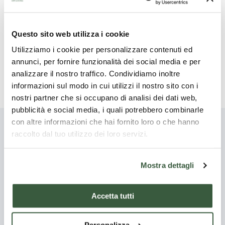
In un'ampia padella fate appassire nell’olio gli spicchi
d'aglio sbucciati e leggermente schiacciati. Una volta che
l’olio sarà caldo, unite le bietole e fatele insaporire.
Questo sito web utilizza i cookie
Cospargete di pane raffermo precedentemente
Utilizziamo i cookie per personalizzare contenuti ed
sminuzzato e fate cuocere a fuoco lento per circa 10
annunci, per fornire funzionalità dei social media e per
minuti. Regolate di sale e servite.
analizzare il nostro traffico. Condividiamo inoltre
informazioni sul modo in cui utilizzi il nostro sito con i
nostri partner che si occupano di analisi dei dati web,
pubblicità e social media, i quali potrebbero combinarle
con altre informazioni che hai fornito loro o che hanno
raccolto dal tuo utilizzo dei loro servizi.
Potrebbe interessarti anche
Mostra dettagli
Scopri tutte
Accetta tutti
Antipasti
Secondi
piatti