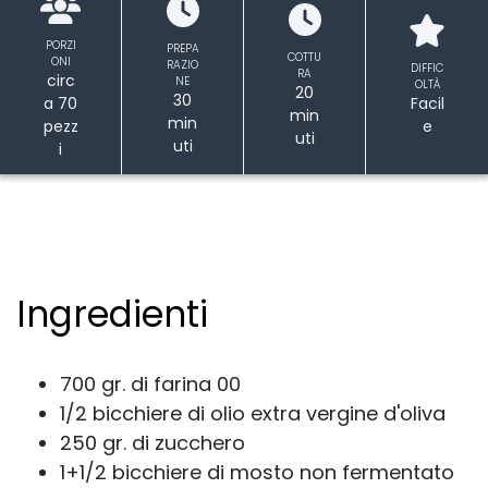
PORZI
PREPA
COTTU
ONI
RAZIO
DIFFIC
RA
circ
NE
OLTÀ
20
30
a 70
Facil
min
min
pezz
e
uti
uti
i
Ingredienti
700 gr. di farina 00
1/2 bicchiere di olio extra vergine d'oliva
250 gr. di zucchero
1+1/2 bicchiere di mosto non fermentato