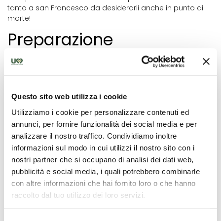
tanto a san Francesco da desiderarli anche in punto di
morte!
Preparazione
Dopo aver setacciato la farina, sistematela a fontana e
aggiungete l’olio, lo zucchero, l’uva sultanina e i semi di
anice. Impastate il tutto e, una volta sciolto il lievito di birra
nel mosto, aggiungetelo al composto, continuando a
Questo sito web utilizza i cookie
impastare fino ad ottenere un impasto facilmente
Utilizziamo i cookie per personalizzare contenuti ed
staccabile dal piano di lavoro.
annunci, per fornire funzionalità dei social media e per
A questo punto allungate l’impasto con le mani
analizzare il nostro traffico. Condividiamo inoltre
ottenendo un cilindro, tagliatelo in pezzetti e date ai vostri
informazioni sul modo in cui utilizzi il nostro sito con i
mostaccioli l’aspetto che preferite: a rombo o a forma di
nostri partner che si occupano di analisi dei dati web,
una piccola ciambella. Poi disponeteli sulla teglia con la
pubblicità e social media, i quali potrebbero combinarle
carta da forno. Infornateli a 180 gradi e lasciateli cuocere
con altre informazioni che hai fornito loro o che hanno
per circa 30 minuti. Una volta pronti, spolverateci un po’ di
raccolto dal tuo utilizzo dei loro servizi.
zucchero a velo.