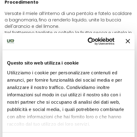
Procedimento
Versate il miele all’interno di una pentola e fatelo scaldare
a bagnomaria, fino a renderlo liquido; unite la buccia
dell'arancio e del limone.
Nel frattempo tagliate a coltello la frutta secca e unitela in
una ciotola con i canditi, l’uva passa strizzata (messa
precedentemente a bagno per circa 30 minuti) e il
cioccolato tritato.
Aggiungete il miele e mescolate.
Questo sito web utilizza i cookie
Successivamente unite la farina a poco a poco e
mescolate bene fino a far diventare il tutto compatto.
Utilizziamo i cookie per personalizzare contenuti ed
Ricavate dei pani di media dimensione e lasciateli
annunci, per fornire funzionalità dei social media e per
riposare per un paio d'ore.
analizzare il nostro traffico. Condividiamo inoltre
Preparate la glassa mettendo in un pentolino a scaldare
informazioni sul modo in cui utilizzi il nostro sito con i
la farina, l’olio e lo zafferano sciolto in un po' di acqua.
nostri partner che si occupano di analisi dei dati web,
Aggiungete altra acqua per formare una pastella fluida
pubblicità e social media, i quali potrebbero combinarle
con cui spennellare i panetti.
Infornate a 180° per 40 minuti.
con altre informazioni che hai fornito loro o che hanno
raccolto dal tuo utilizzo dei loro servizi.