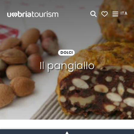
Skip to Main Content
ITA
DOLCI
Il pangiallo