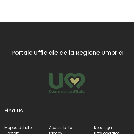
Lago d
d'acqua
Piedil
della zona:
le Cascate
delle
Marmore, il
lago di
Piediluco e
Portale ufficiale della Regione Umbria
le Gole del
fiume Nera
Find us
Mappa del sito
Accessibilità
Note Legali
Contatti
Privacy
Lista operatori