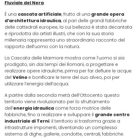
Fluviale del Nera
.
È una
cascata artificiale
, frutto di una
grande opera
d’architettura idraulica
, al pari delle grandi fabbriche
delle cattedrali europee, la cui bellezza è stata decantata
e riprodotta da artisti illustri, che con la sua storia
millenaria rappresenta uno straordinario racconto del
rapporto dell’uomo con la natura.
La Cascata delle Marmore mostra come l’uomo si sia
prodigato, sin dai tempi dei Romani, a progettare e
realizzare opere idrauliche, prima per far defluire le acque
del
Velino
e bonificare le terre del suo alveo, poi per
utilizzare l’energia dell’acqua.
A partire dalla seconda metà dell’Ottocento questo
territorio viene rivoluzionato per lo sfruttamento
dell’
energia idraulica
come forza motrice delle
fabbriche, fino a realizzare e sviluppare il
grande centro
industriale di Terni
: il territorio si trasforma grazie a
infrastrutture imponenti, diventando un complesso
sistema di dighe, gallerie, condotte, centrali, fabbriche.