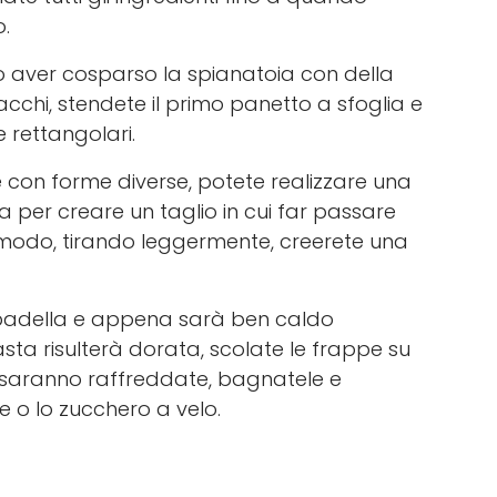
.
o aver cosparso la spianatoia con della
acchi, stendete il primo panetto a sfoglia e
e rettangolari.
e con forme diverse, potete realizzare una
a per creare un taglio in cui far passare
to modo, tirando leggermente, creerete una
a padella e appena sarà ben caldo
ta risulterà dorata, scolate le frappe su
i saranno raffreddate, bagnatele e
e o lo zucchero a velo.