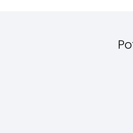
Po
Antipasti
Torta al
Bocconcini