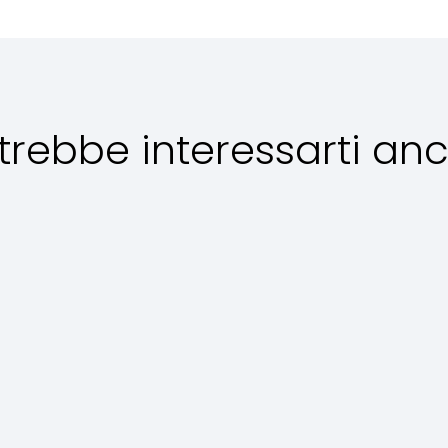
trebbe interessarti an
Secondi piatti
Dolci
La Regina