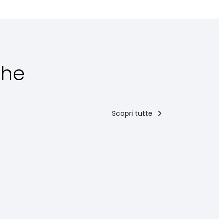
che
Scopri tutte
Secondi piatti