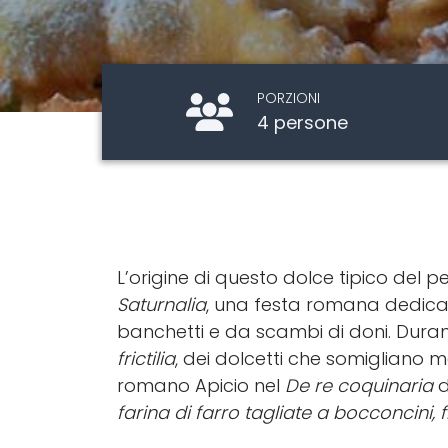
PORZIONI
4 persone
L’origine di questo dolce tipico del p
Saturnalia
, una festa romana dedicat
banchetti e da scambi di doni. Durant
frictilia
, dei dolcetti che somigliano m
romano Apicio nel
De re coquinaria
d
farina di farro tagliate a bocconcini, fr