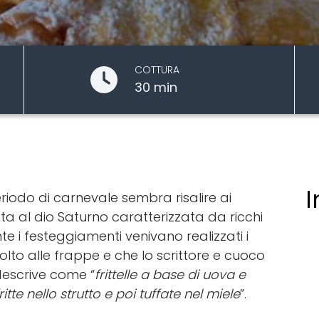
COTTURA
30 min
I
eriodo di carnevale sembra risalire ai
a al dio Saturno caratterizzata da ricchi
e i festeggiamenti venivano realizzati i
olto alle frappe e che lo scrittore e cuoco
escrive come “
frittelle a base di uova e
itte nello strutto e poi tuffate nel miele
”.