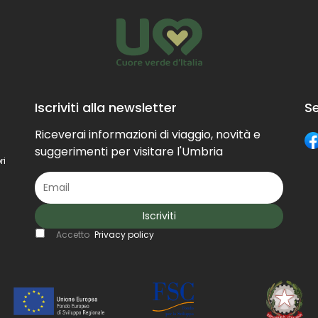
versi
posso
per d
la pr
meno 
Iscriviti alla newsletter
Se
ingre
sopra
Riceverai informazioni di viaggio, novità e
decora
suggerimenti per visitare l'Umbria
ri
che l
molti
alla c
Iscriviti
Accetto
Privacy policy