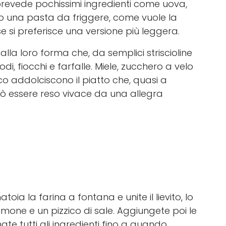
prevede pochissimi ingredienti come uova,
o una pasta da friggere, come vuole la
e si preferisce una versione più leggera.
lla loro forma che, da semplici striscioline
di, fiocchi e farfalle. Miele, zucchero a velo
 addolciscono il piatto che, quasi a
può essere reso vivace da una allegra
oia la farina a fontana e unite il lievito, lo
imone e un pizzico di sale. Aggiungete poi le
te tutti gli ingredienti fino a quando