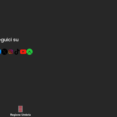
oni che
no variare
osaggio o per
esenza o
di certi
guici su
dienti, ma
ttutto per le
zioni finali,
asciano
ssimo spazio
reatività.