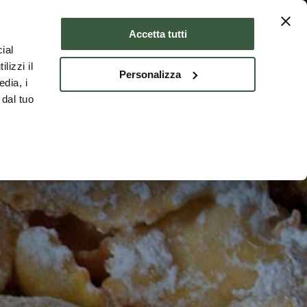
Dove dormire
ITA
Accetta tutti
ial
lizzi il
Personalizza
edia, i
 dal tuo