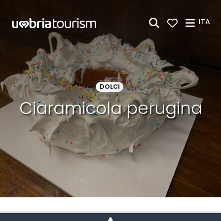
Skip to Main Content
ITA
DOLCI
Ciaramicola perugina