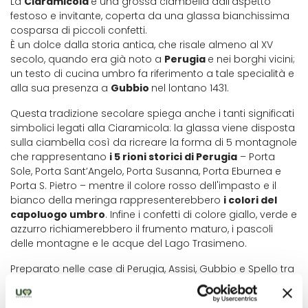
La
Ciaramicola
è una grossa ciambella dall'aspetto
festoso e invitante, coperta da una glassa bianchissima
cosparsa di piccoli confetti.
È un dolce dalla storia antica, che risale almeno al XV
secolo, quando era già noto a
Perugia
e nei borghi vicini;
un testo di cucina umbro fa riferimento a tale specialità e
alla sua presenza a
Gubbio
nel lontano 1431.
Questa tradizione secolare spiega anche i tanti significati
simbolici legati alla Ciaramicola: la glassa viene disposta
sulla ciambella così da ricreare la forma di 5 montagnole
che rappresentano
i 5 rioni storici di Perugia
– Porta
Sole, Porta Sant’Angelo, Porta Susanna, Porta Eburnea e
Porta S. Pietro – mentre il colore rosso dell'impasto e il
bianco della meringa rappresenterebbero
i colori del
capoluogo umbro
. Infine i confetti di colore giallo, verde e
azzurro richiamerebbero il frumento maturo, i pascoli
delle montagne e le acque del Lago Trasimeno.
Preparato nelle case di Perugia, Assisi, Gubbio e Spello tra
Giovedì e Venerdì Santo, per essere gustato a Pasqua e
nei giorni successivi, secondo la tradizione questo dolce