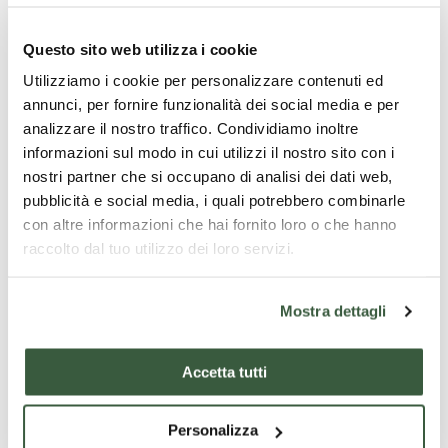
rappresenterebbe l'
amore
, quello che le ragazze il giorno
di Pasqua offrivano ai propri innamorati.
Questo sito web utilizza i cookie
Con la Ciaramicola il vino consigliato da accostare è un
Utilizziamo i cookie per personalizzare contenuti ed
Orvieto doc muffa nobile
o
Trebbiano
e
Grechetto
.
annunci, per fornire funzionalità dei social media e per
analizzare il nostro traffico. Condividiamo inoltre
informazioni sul modo in cui utilizzi il nostro sito con i
nostri partner che si occupano di analisi dei dati web,
pubblicità e social media, i quali potrebbero combinarle
Preparazione della Ciaramicola
con altre informazioni che hai fornito loro o che hanno
raccolto dal tuo utilizzo dei loro servizi.
Per preparare la Ciaramicola Perugina, sbattiamo
le uova insieme allo zucchero con una frusta.
Aggiungiamo la farina setacciata, il lievito, lo
Mostra dettagli
strutto, la scorza grattugiata di un limone e
l’Alchermes.
Amalgamiamo il tutto con una spatola.
Accetta tutti
Imburriamo uno stampo da ciambella e
versiamo dentro l’impasto, livelliamo con la
Personalizza
spatola.