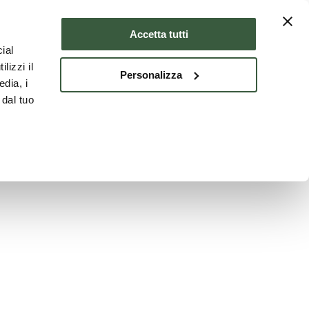
Dove dormire
ITA
Accetta tutti
ial
lizzi il
Personalizza
edia, i
 dal tuo