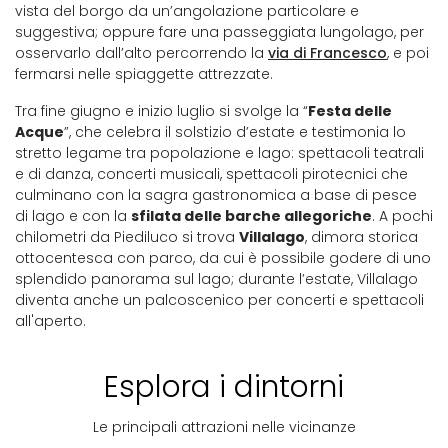
vista del borgo da un’angolazione particolare e
suggestiva; oppure fare una passeggiata lungolago, per
osservarlo dall’alto percorrendo la
via di Francesco
, e poi
fermarsi nelle spiaggette attrezzate.
Tra fine giugno e inizio luglio si svolge la “
Festa delle
Acque
”, che celebra il solstizio d’estate e testimonia lo
stretto legame tra popolazione e lago: spettacoli teatrali
e di danza, concerti musicali, spettacoli pirotecnici che
culminano con la sagra gastronomica a base di pesce
di lago e con la
sfilata delle barche allegoriche
. A pochi
chilometri da Piediluco si trova
Villalago
, dimora storica
ottocentesca con parco, da cui è possibile godere di uno
splendido panorama sul lago; durante l’estate, Villalago
diventa anche un palcoscenico per concerti e spettacoli
all'aperto.
Esplora i dintorni
Le principali attrazioni nelle vicinanze