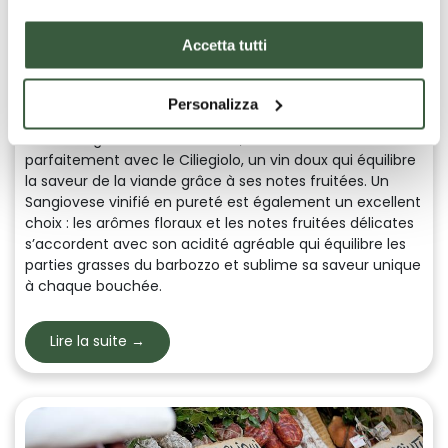
nombreux plats: il peut agrémenter des œufs au plat,
être combiné avec de la ricotta et de la saucisse pour
Accetta tutti
une version plus riche des
pâtes alla norcina
, ou encore
relever les soupes ombriennes telles que la
scafata
, une
soupe printanière typique à base de fèves, blettes,
Personalizza
oignons nouveaux, céleri et fenouil sauvage.
Avec son goût intense et riche, le barbozzo se marie
parfaitement avec le
Ciliegiolo
, un vin doux qui équilibre
la saveur de la viande grâce à ses notes fruitées. Un
Sangiovese
vinifié en pureté est également un excellent
choix : les arômes floraux et les notes fruitées délicates
s’accordent avec son acidité agréable qui équilibre les
parties grasses du barbozzo et sublime sa saveur unique
à chaque bouchée.
Lire la suite →