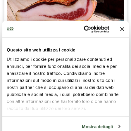
Questo sito web utilizza i cookie
Barbozzo
Utilizziamo i cookie per personalizzare contenuti ed
annunci, per fornire funzionalità dei social media e per
Le
barbozzo
, appelé « barbozza » ou « barbazza », est un
produit de
norcineria
préparé à partir du morceau de
analizzare il nostro traffico. Condividiamo inoltre
viande de la joue, qui se distingue par la présence de
informazioni sul modo in cui utilizzi il nostro sito con i
légères veines maigres associées à une composante de
nostri partner che si occupano di analisi dei dati web,
gras de grande qualité.
pubblicità e social media, i quali potrebbero combinarle
Après avoir été soigneusement taillé pour lui donner sa
con altre informazioni che hai fornito loro o che hanno
forme triangulaire distinctive, la pièce est d’abord salée,
raccolto dal tuo utilizzo dei loro servizi.
puis lavée et assaisonnée avec du vin et de l’ail pour lui
donner sa saveur unique, et enfin recouverte de poivre
moulu.
Mostra dettagli
Le barbozzo peut être utilisé pour rehausser la saveur de