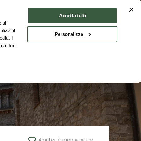
er
Où dormir
FRA
Accetta tutti
ial
lizzi il
Personalizza
edia, i
 dal tuo
Ajouter à mon voyage