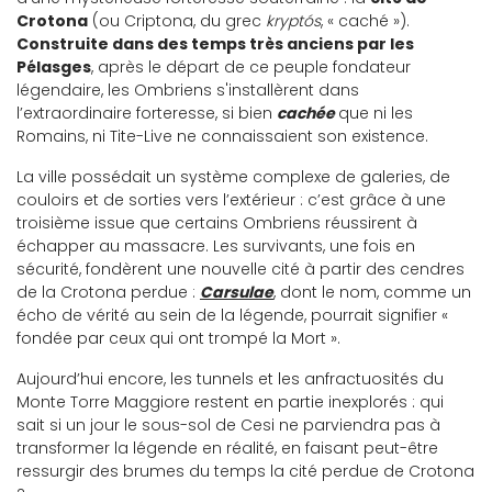
Crotona
(ou Criptona, du grec
kryptós
, « caché »).
Construite dans des temps très anciens par les
Pélasges
, après le départ de ce peuple fondateur
légendaire, les Ombriens s'installèrent dans
l’extraordinaire forteresse, si bien
cachée
que ni les
Romains, ni Tite-Live ne connaissaient son existence.
La ville possédait un système complexe de galeries, de
couloirs et de sorties vers l’extérieur : c’est grâce à une
troisième issue que certains Ombriens réussirent à
échapper au massacre. Les survivants, une fois en
sécurité, fondèrent une nouvelle cité à partir des cendres
de la Crotona perdue :
Carsulae
, dont le nom, comme un
écho de vérité au sein de la légende, pourrait signifier «
fondée par ceux qui ont trompé la Mort ».
Aujourd’hui encore, les tunnels et les anfractuosités du
Monte Torre Maggiore restent en partie inexplorés : qui
sait si un jour le sous-sol de Cesi ne parviendra pas à
transformer la légende en réalité, en faisant peut-être
ressurgir des brumes du temps la cité perdue de Crotona