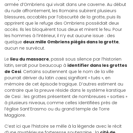
armée d’Ombriens qui vivait dans une caverne. Au début
du rude affrontement, les Romains subirent plusieurs
blessures, accablés par l’obscurité de la grotte, puis ils
apprirent que le refuge des Ombriens possédait deux
accès. Ils les bloquèrent tous deux et mirent le feu. Pour
les hommes à l’intérieur, il n’y eut aucune issue : des
quelque
deux mille Ombriens piégés dans la grotte
,
aucun ne survécut.
Le
lieu du massacre
, passé sous silence par l’historien
latin, serait pour beaucoup à
identifier dans les grottes
de Cesi
. Certains soutiennent que le nom de la ville
pourrait dériver du latin
caesi
, signifiant « tués », en
mémoire de cet épisode tragique. D’autres estiment au
contraire que la preuve réside dans le système karstique
de Cesi : les grottes présentent de nombreuses « sorties »
à plusieurs niveaux, comme celles identifiées près de
l’église Sant’Erasmo ou du grand temple de Torre
Maggiore.
C’est ici que l’histoire se mêle à la légende avec le récit
d’une mystérieuse forteresse souterraine : la
cité de