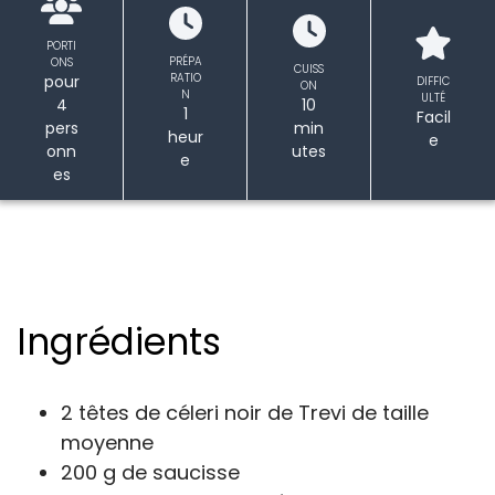
PORTI
PRÉPA
ONS
CUISS
RATIO
pour
DIFFIC
ON
N
ULTÉ
4
10
1
Facil
pers
min
heur
e
onn
utes
e
es
Ingrédients
2 têtes de céleri noir de Trevi de taille
moyenne
200 g de saucisse