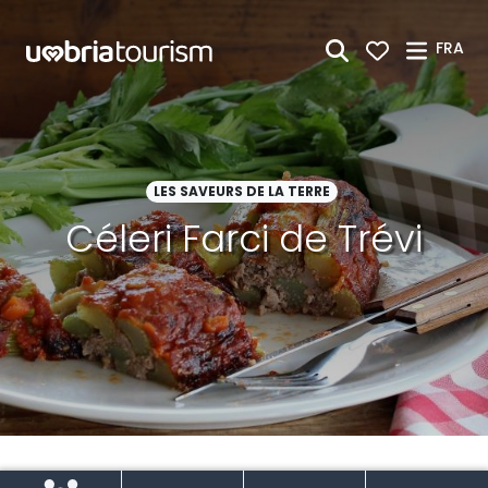
Saut au contenu principal
FRA
LES SAVEURS DE LA TERRE
Céleri Farci de Trévi