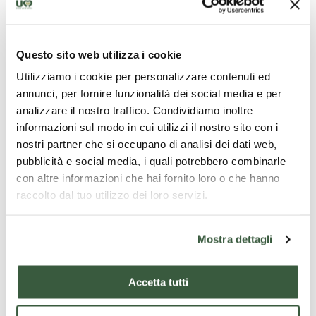
Une fois rempli, attachez le céleri avec de la ficelle de
cuisine, roulez-le dans la farine, puis dans l'œuf et faites-le
frire dans une grande quantité d'huile bouillante jusqu'à
Questo sito web utilizza i cookie
ce qu'il soit doré.
Utilizziamo i cookie per personalizzare contenuti ed
Égoutter l'excédent d'huile sur du papier absorbant, retirer
annunci, per fornire funzionalità dei social media e per
la ficelle, placer dans un plat allant au four, ajouter la
analizzare il nostro traffico. Condividiamo inoltre
sauce tomate et saupoudrer de parmesan râpé.
informazioni sul modo in cui utilizzi il nostro sito con i
Cuire au four à 180 degrés pendant environ 30/35
nostri partner che si occupano di analisi dei dati web,
minutes. Retirer du four, couper le céleri en deux dans le
pubblicità e social media, i quali potrebbero combinarle
sens de la longueur et servir chaud.
con altre informazioni che hai fornito loro o che hanno
raccolto dal tuo utilizzo dei loro servizi.
Mostra dettagli
Accetta tutti