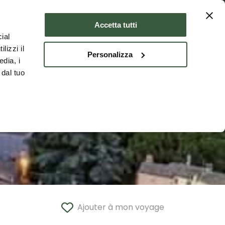
er
Où dormir
FRA
Accetta tutti
ial
lizzi il
Personalizza
edia, i
 dal tuo
Ajouter à mon voyage