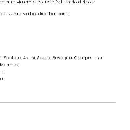
enute via email entro le 24h l'inizio del tour
pervenire via bonifico bancario.
a: Spoleto, Assisi, Spello, Bevagna, Campello sul
 Marmore:
na,
a;