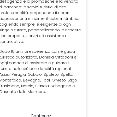
dell'agenzia è la promozione e la vendita
di pacchetti e servizi turistici di alta
professionalità, proponendo itinerari
appassionanti e indimenticabili in Umbria,
cogliendo sempre le esigenze di ogni
singolo turista, personalizzando le richeste
con proposte,servizi ed assistenza
continuativa.
Dopo 10 anni di esperienza come guida
turistica autorizzata, Daniela Cittadoni è
oggi capace di assistere e guidare il
turista nelle più belle località regionali:
Assisi, Perugia, Gubbio, Spoleto, Spello,
Montefalco, Bevagna, Todi, Orvieto, Lago
Trasimeno, Norcia, Cascia, Scheggino e
Cascate delle Marmore.
Continuez