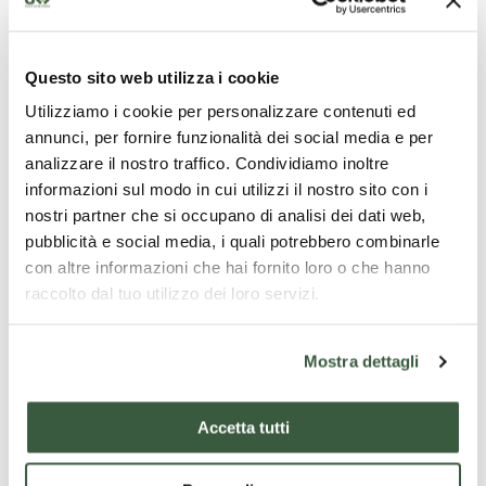
via bonifico bancario.
Questo sito web utilizza i cookie
Was ist enthalten
Utilizziamo i cookie per personalizzare contenuti ed
annunci, per fornire funzionalità dei social media e per
4 notti in Agriturismo in formula B&B;
analizzare il nostro traffico. Condividiamo inoltre
visite guidate con guida autorizzata a: Spoleto,
informazioni sul modo in cui utilizzi il nostro sito con i
Assisi, Spello, Bevagna, Campello sul Clitunno,
nostri partner che si occupano di analisi dei dati web,
Scheggino e Cascata delle Marmore:
pubblicità e social media, i quali potrebbero combinarle
pranzo in abbinamento vini in Bevagna,
con altre informazioni che hai fornito loro o che hanno
pranzo presso agriturismo in Valnerina;
raccolto dal tuo utilizzo dei loro servizi.
Iva.
Mostra dettagli
Was ist nicht enthalten
Accetta tutti
tassa di soggiorno;