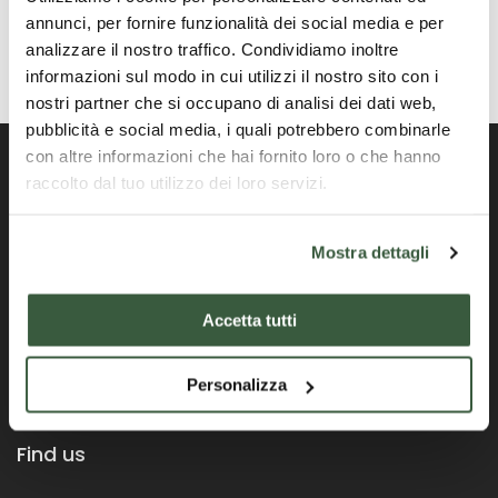
annunci, per fornire funzionalità dei social media e per
analizzare il nostro traffico. Condividiamo inoltre
informazioni sul modo in cui utilizzi il nostro sito con i
nostri partner che si occupano di analisi dei dati web,
pubblicità e social media, i quali potrebbero combinarle
con altre informazioni che hai fornito loro o che hanno
raccolto dal tuo utilizzo dei loro servizi.
Portail officiel de la Région Ombrie
Mostra dettagli
Accetta tutti
Personalizza
Find us