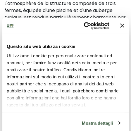
L'atmosphère de la structure composée de trois
fermes, équipée d'une piscine et d'une auberge
typique, est rendue particulièrement charmante par
la végétation séculaire, la production d'huile d'olive et
de vins IGT.
Certaines des anciennes fermes habitées par les
Questo sito web utilizza i cookie
agriculteurs du domaine ont été entièrement
Utilizziamo i cookie per personalizzare contenuti ed
restaurées et divisées en unités accueillantes et
annunci, per fornire funzionalità dei social media e per
élégantes, en conservant le charme typique des
analizzare il nostro traffico. Condividiamo inoltre
maisons ombriennes, comme la terre cuite, la pierre
informazioni sul modo in cui utilizzi il nostro sito con i
et les poutres apparentes, embrassant une culture
nostri partner che si occupano di analisi dei dati web,
de récupération matérielle qui nous est chère.
pubblicità e social media, i quali potrebbero combinarle
Sur la colline la plus pittoresque du domaine, une
con altre informazioni che hai fornito loro o che hanno
piscine avec solarium a été construite pour l'usage
raccolto dal tuo utilizzo dei loro servizi.
de nos hôtes.
Les enfants peuvent jouer dans un coin
Mostra dettagli
caractéristique qui leur est réservé.