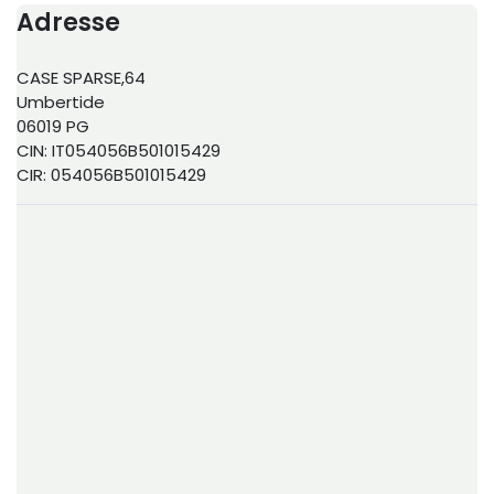
Adresse
CASE SPARSE,64
Umbertide
06019 PG
CIN: IT054056B501015429
CIR: 054056B501015429