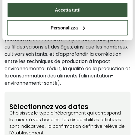
Les hôtes auront également la possibilité d'observer
Accetta tutti
de près et de participer, s'ils le souhaitent, à toutes
les activités de l'exploitation et de l'agriculture :
Personalizza
visites des vignobles et du potager, ce qui leur
permettra de connaître le cycle de vie des plantes
au fil des saisons et des âges, ainsi que les nombreux
cultivars existants, et d'approfondir la corrélation
entre les techniques de production à impact
environnemental réduit, la qualité de la production et
la consommation des aliments (alimentation-
environnement-santé).
Sélectionnez vos dates
Choisissez le type d’hébergement qui correspond
le mieux à vos besoins. Les disponibilités affichées
sont indicatives ; la confirmation définitive relève de
l’établissement.