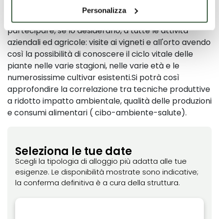
disponibili un Maneggio ed un campo da GolfGli ospiti
Personalizza
avranno, inoltre, la possibilità di osservare da vicino e
partecipare, se lo desiderano, a tutte le attività
aziendali ed agricole: visite ai vigneti e all'orto avendo
così la possibilità di conoscere il ciclo vitale delle
piante nelle varie stagioni, nelle varie età e le
numerosissime cultivar esistenti.Si potrà così
approfondire la correlazione tra tecniche produttive
a ridotto impatto ambientale, qualità delle produzioni
e consumi alimentari ( cibo-ambiente-salute).
Seleziona le tue date
Scegli la tipologia di alloggio più adatta alle tue
esigenze. Le disponibilità mostrate sono indicative;
la conferma definitiva è a cura della struttura.