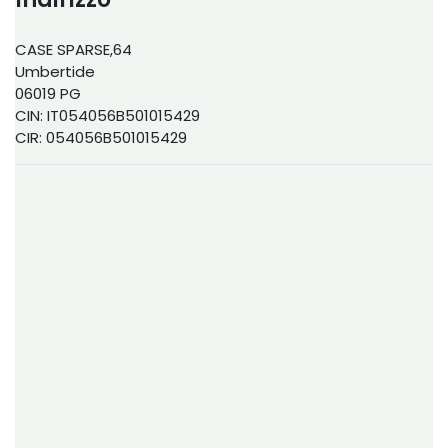
CASE SPARSE,64
Umbertide
06019 PG
CIN: IT054056B501015429
CIR: 054056B501015429