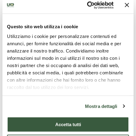
dotata di piscina e di una tipica locanda, è resa
particolarmente affascinante da una secolare
vegetazione, dalla produzione di olio e vini IGT.
Questo sito web utilizza i cookie
Alcune delle antiche case coloniche
Utilizziamo i cookie per personalizzare contenuti ed
precedentemente abitate dai contadini dell'azienda
annunci, per fornire funzionalità dei social media e per
sono state completamente restaurate e suddivise in
analizzare il nostro traffico. Condividiamo inoltre
accoglienti ed eleganti unità abitative conservando il
informazioni sul modo in cui utilizzi il nostro sito con i
fascino tipico della casa umbra, come il cotto, la
nostri partner che si occupano di analisi dei dati web,
pietra e le travi a vista abbracciando una cultura del
pubblicità e social media, i quali potrebbero combinarle
recupero dei materiali a noi cara.
con altre informazioni che hai fornito loro o che hanno
Sul poggio più panoramico della Tenuta è stata
raccolto dal tuo utilizzo dei loro servizi.
realizzata una piscina con solarium a disposizione dei
nostri ospiti.
Mostra dettagli
Sono presenti giochi per bambini in un caratteristico
angolo a loro riservato.
Accetta tutti
Nelle vicinanze (da contattare direttamente) sono