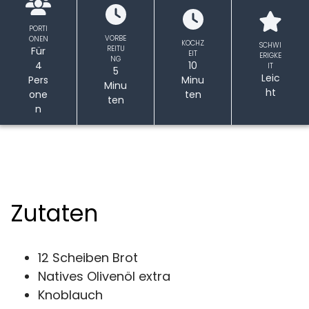
PORTI
VORBE
ONEN
KOCHZ
SCHWI
REITU
Für
EIT
ERIGKE
NG
4
10
IT
5
Leic
Pers
Minu
Minu
ht
one
ten
ten
n
Zutaten
12 Scheiben Brot
Natives Olivenöl extra
Knoblauch