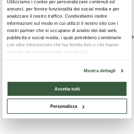
Utilizziamo i cookie per personalizzare contenuti ed
in Panicale
annunci, per fornire funzionalità dei social media e per
analizzare il nostro traffico. Condividiamo inoltre
Einzigartige Ideen um Umbrien zu entdecken
informazioni sul modo in cui utilizzi il nostro sito con i
nostri partner che si occupano di analisi dei dati web,
alle zeigen
pubblicità e social media, i quali potrebbero combinarle
con altre informazioni che hai fornito loro o che hanno
raccolto dal tuo utilizzo dei loro servizi.
Mostra dettagli
Accetta tutti
Guide
Guide
Touristis
Angebot
Trekking in
Personalizza
Privater
TAGESAUSF
den
Bootsausflug
BESUCH V
Martani-
mit Skipper
Trekking in den
Navigation für 5
ASSISI +
Bergen, im