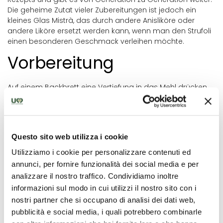
Die geheime Zutat vieler Zubereitungen ist jedoch ein
kleines Glas Mistrà, das durch andere Anisliköre oder
andere Liköre ersetzt werden kann, wenn man den Strufoli
einen besonderen Geschmack verleihen möchte.
Vorbereitung
Auf einem Backbrett eine Vertiefung in das Mehl drücken
und Backpulver, Zucker, Zitronenschale, Eier, Olivenöl,
Vanillearoma (optional) und Mistrà hinzufügen.
Alles mehrere Minuten lang kräftig durchkneten, bis ein
fester, gut verarbeiteter Teig entsteht. Den Teig etwa eine
Questo sito web utilizza i cookie
Stunde lang ruhen lassen.
Utilizziamo i cookie per personalizzare contenuti ed
annunci, per fornire funzionalità dei social media e per
In der Zwischenzeit das Kernöl in einer großen Pfanne
erhitzen. Nehmen Sie einen Löffel des Teigs und tauchen
analizzare il nostro traffico. Condividiamo inoltre
Sie ihn in das heiße Öl.
informazioni sul modo in cui utilizzi il nostro sito con i
nostri partner che si occupano di analisi dei dati web,
Wenn sie bauschig und goldgelb sind, mit einem
pubblicità e social media, i quali potrebbero combinarle
Schaumlöffel aus dem Öl nehmen und auf saugfähiges