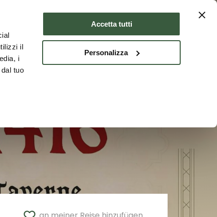
Unterkünfte
DEU
Accetta tutti
ial
lizzi il
Personalizza
edia, i
 dal tuo
an meiner Reise hinzufügen