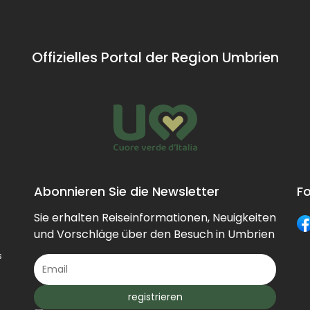
et
verkörpert
er
n
Offizielles Portal der Region Umbrien
enen
zt
ssen
ich
Abonnieren Sie die Newsletter
Fo
.
Sie erhalten Reiseinformationen, Neuigkeiten
und Vorschläge über den Besuch in Umbrien
s
registrieren