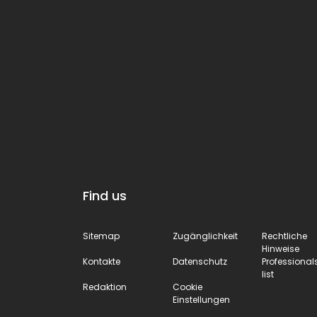
gewidm
bemerkenswertes
sind, ab
Beispiel
auch vo
mittelalterlicher
den
Architektur, das die
Erwachs
Geschichte des
geschät
Verteidigungssystems
werden…
des antiken Dorfes
denn Wi
erzählt.
hat
bekanntl
Find us
kein Alter
Sitemap
Zugänglichkeit
Rechtliche
Hinweise
Kontakte
Datenschutz
Professional
list
Redaktion
Cookie
Einstellungen