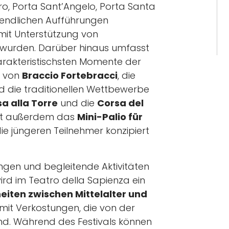
ro, Porta Sant’Angelo, Porta Santa
bendlichen Aufführungen
mit Unterstützung von
 wurden. Darüber hinaus umfasst
rakteristischsten Momente der
g von
Braccio Fortebracci
, die
 die traditionellen Wettbewerbe
a alla Torre
und die
Corsa del
det außerdem das
Mini-Palio für
 die jüngeren Teilnehmer konzipiert
ngen und begleitende Aktivitäten
ird im Teatro della Sapienza ein
iten zwischen Mittelalter und
mit Verkostungen, die von der
sind. Während des Festivals können