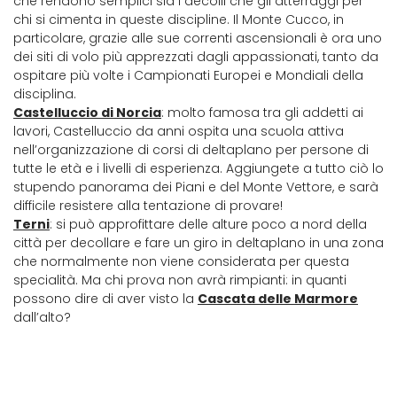
che rendono semplici sia i decolli che gli atterraggi per
chi si cimenta in queste discipline. Il Monte Cucco, in
particolare, grazie alle sue correnti ascensionali è ora uno
dei siti di volo più apprezzati dagli appassionati, tanto da
ospitare più volte i Campionati Europei e Mondiali della
disciplina.
Castelluccio di Norcia
: molto famosa tra gli addetti ai
lavori, Castelluccio da anni ospita una scuola attiva
nell’organizzazione di corsi di deltaplano per persone di
tutte le età e i livelli di esperienza. Aggiungete a tutto ciò lo
stupendo panorama dei Piani e del Monte Vettore, e sarà
difficile resistere alla tentazione di provare!
Terni
: si può approfittare delle alture poco a nord della
città per decollare e fare un giro in deltaplano in una zona
che normalmente non viene considerata per questa
specialità. Ma chi prova non avrà rimpianti: in quanti
possono dire di aver visto la
Cascata delle Marmore
dall’alto?