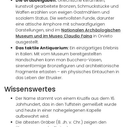
Die Grabbeigaben:
Griechische Keramiken,
kunstvoll gearbeitete Bronzen, Schmuckstücke und
Waffen erzählen von ewigen Gastmählern und
sozialem Status. Die wertvollsten Funde, darunter
eine attische Amphore mit schwarzfigurigen
Darstellungen, sind im
Nationalen Archäologischen
Museum und im Museo Claudio Faina
in Orvieto
ausgestellt.
Das taktile Antiquarium:
Ein einzigartiges Erlebnis
in Italien: Mit vom Museum bereitgestellten
Handschuhen kann man Bucchero-Vasen,
sirenenförmige Bronzefiguren und architektonische
Fragmente ertasten – ein physisches Eintauchen in
das Leben der Etrusker.
Wissenswertes
Der Name stammt von einem Kruzifix aus dem 16.
Jahrhundert, das in den Tuffstein gemeißelt wurde
und heute in einer nahegelegenen Kapelle
aufbewahrt wird.
Die ältesten Gräber (8. Jh. v. Chr.) zeigen den