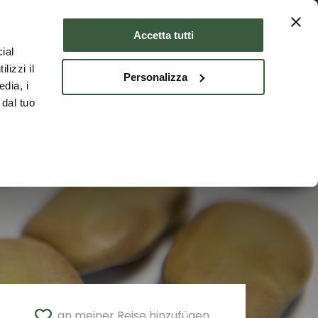
Unterkünfte
DEU
Accetta tutti
ial
lizzi il
Personalizza
edia, i
 dal tuo
an meiner Reise hinzufügen