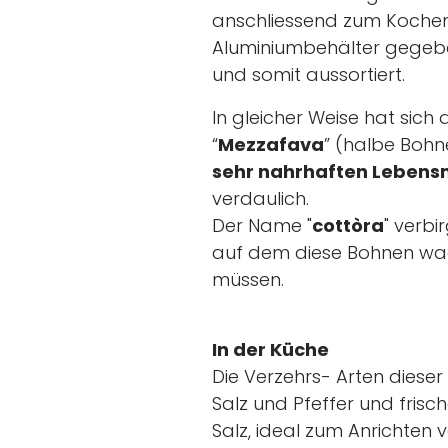
anschliessend zum Kochen
Aluminiumbehälter gegebe
und somit aussortiert.
In gleicher Weise hat sich 
“
Mezzafava
” (halbe Bohn
sehr nahrhaften Lebens
verdaulich.
Der Name "
cottòra
" verbi
auf dem diese Bohnen wachs
müssen.
In der Küche
Die Verzehrs- Arten dieser
Salz und Pfeffer und frisc
Salz, ideal zum Anrichten 