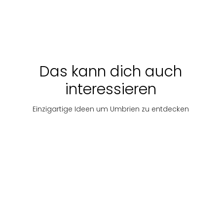
Preis
Entdecken
ab
Entdecken
Preis
auf
€
auf
Wunsch
320
Wuns
Das kann dich auch
interessieren
Einzigartige Ideen um Umbrien zu entdecken
Wege des
Wege für
Wege des
Glaubens
Feinschmecker
Glaubens
Perugia
and
Route der
Benediktiner