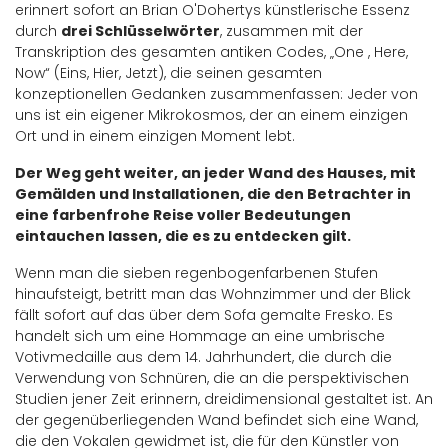
erinnert sofort an Brian O'Dohertys künstlerische Essenz
durch
drei Schlüsselwörter
, zusammen mit der
Transkription des gesamten antiken Codes, „One , Here,
Now“ (Eins, Hier, Jetzt), die seinen gesamten
konzeptionellen Gedanken zusammenfassen: Jeder von
uns ist ein eigener Mikrokosmos, der an einem einzigen
Ort und in einem einzigen Moment lebt.
Der Weg geht weiter, an jeder Wand des Hauses, mit
Gemälden und Installationen, die den Betrachter in
eine farbenfrohe Reise voller Bedeutungen
eintauchen lassen, die es zu entdecken gilt.
Wenn man die sieben regenbogenfarbenen Stufen
hinaufsteigt, betritt man das Wohnzimmer und der Blick
fällt sofort auf das über dem Sofa gemalte Fresko. Es
handelt sich um eine Hommage an eine umbrische
Votivmedaille aus dem 14. Jahrhundert, die durch die
Verwendung von Schnüren, die an die perspektivischen
Studien jener Zeit erinnern, dreidimensional gestaltet ist. An
der gegenüberliegenden Wand befindet sich eine Wand,
die den Vokalen gewidmet ist, die für den Künstler von