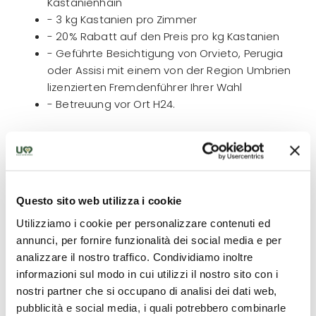
Kastanienhain
- 3 kg Kastanien pro Zimmer
- 20% Rabatt auf den Preis pro kg Kastanien
- Geführte Besichtigung von Orvieto, Perugia
oder Assisi mit einem von der Region Umbrien
lizenzierten Fremdenführer Ihrer Wahl
- Betreuung vor Ort H24.
Was ist nicht enthalten
Questo sito web utilizza i cookie
Nicht in der Gebühr enthalten sind: nicht erwähnte
Mahlzeiten, persönliche Ausgaben und alles, was
Utilizziamo i cookie per personalizzare contenuti ed
nicht unter "die Gebühr umfasst" aufgeführt ist.
annunci, per fornire funzionalità dei social media e per
analizzare il nostro traffico. Condividiamo inoltre
informazioni sul modo in cui utilizzi il nostro sito con i
nostri partner che si occupano di analisi dei dati web,
Lesen Sie mehr
pubblicità e social media, i quali potrebbero combinarle