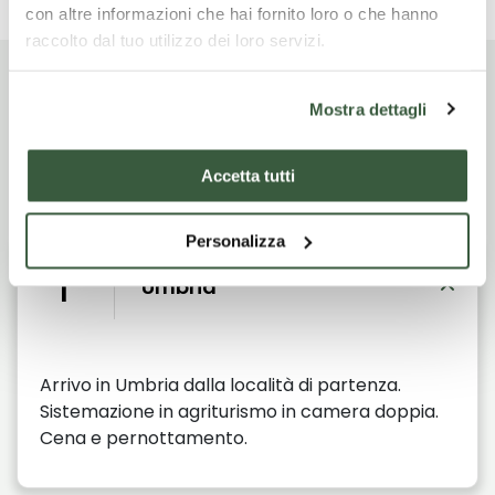
con altre informazioni che hai fornito loro o che hanno
raccolto dal tuo utilizzo dei loro servizi.
Mostra dettagli
Itinerario di viaggio
Accetta tutti
Personalizza
Giorno
1
Umbria
Arrivo in Umbria dalla località di partenza.
Sistemazione in agriturismo in camera doppia.
Cena e pernottamento.