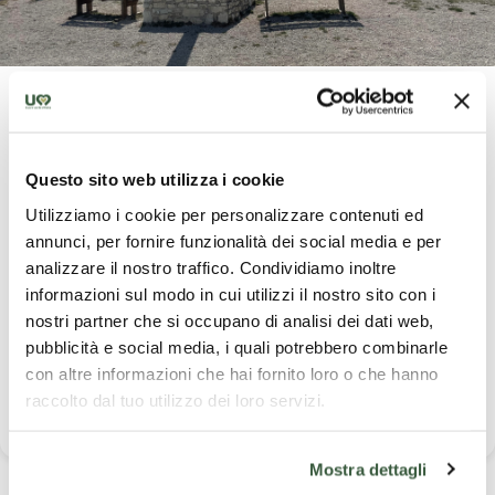
Rocchetta-Schlucht
Einen herrlichen Blick auf Gualdo Tadino hat man von der Gola
della Rocchetta (4c/V), einem Kalksteinfelsen nur 1 km vom
Questo sito web utilizza i cookie
Ortszentrum entfernt. Empfehlenswert ist der Sektor Paretone
Utilizziamo i cookie per personalizzare contenuti ed
oder Big-Wall (6 A/V), von dem aus man die Coda del Diavolo
annunci, per fornire funzionalità dei social media e per
überblickt, eine beeindruckende, vom Wasser in den Fels
gehauene Rutschbahn. Dank der Höhe von 550 m und der
analizzare il nostro traffico. Condividiamo inoltre
unterschiedlichen Exposition der Sektoren kann man hier das
informazioni sul modo in cui utilizzi il nostro sito con i
ganze Jahr über klettern. Folgt man den Schildern, erreicht man
nostri partner che si occupano di analisi dei dati web,
von diesem Felsen aus die Einsiedelei von Serrasanta, von wo
pubblicità e social media, i quali potrebbero combinarle
aus man ein weiteres atemberaubendes Panorama bewundern
con altre informazioni che hai fornito loro o che hanno
kann.
raccolto dal tuo utilizzo dei loro servizi.
Mostra dettagli