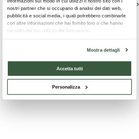
informazioni sul modo in cui utilizzi il nostro sito con i
Vedi tutte
nostri partner che si occupano di analisi dei dati web,
pubblicità e social media, i quali potrebbero combinarle
con altre informazioni che hai fornito loro o che hanno
raccolto dal tuo utilizzo dei loro servizi.
Mostra dettagli
Pacchetti
Esperienze
Pacchetti
turistici
in azienda
Accetta tutti
turistici
I borghi
Visita &
Lasciati
Personalizza
dell'Umbria:
Gusta
guidare 3
tour di 5
giorni in
I borghi
Degustazio
Lasciati guidare
giorni
dell'Umbria:
Passito e
Umbria
3 giorni in
tour di 5 giorni
Cioccolato
Umbria
(min. 15
partecipanti)
A
Scopri
A
Scop