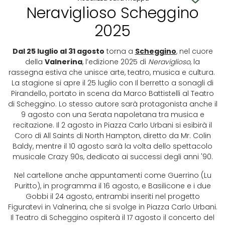
Neraviglioso Scheggino
2025
Dal 25 luglio al 31 agosto
torna a
Scheggino
, nel cuore
della
Valnerina
, l’edizione 2025 di
Neraviglioso
, la
rassegna estiva che unisce arte, teatro, musica e cultura.
La stagione si apre il 25 luglio con Il berretto a sonagli di
Pirandello, portato in scena da Marco Battistelli al Teatro
di Scheggino. Lo stesso autore sarà protagonista anche il
9 agosto con una Serata napoletana tra musica e
recitazione. Il 2 agosto in Piazza Carlo Urbani si esibirà il
Coro di All Saints di North Hampton, diretto da Mr. Colin
Baldy, mentre il 10 agosto sarà la volta dello spettacolo
musicale Crazy 90s, dedicato ai successi degli anni '90.
Nel cartellone anche appuntamenti come Guerrino (Lu
Puritto), in programma il 16 agosto, e Basilicone e i due
Gobbi il 24 agosto, entrambi inseriti nel progetto
Figuratevi in Valnerina, che si svolge in Piazza Carlo Urbani.
Il Teatro di Scheggino ospiterà il 17 agosto il concerto del