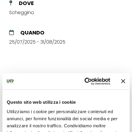
DOVE
Scheggino
QUANDO
25/07/2025 - 31/08/2025
Le migliori offerte per te nel
Spoletino
Questo sito web utilizza i cookie
Utilizziamo i cookie per personalizzare contenuti ed
Scopri proposte uniche per vivere l'Umbria
annunci, per fornire funzionalità dei social media e per
analizzare il nostro traffico. Condividiamo inoltre