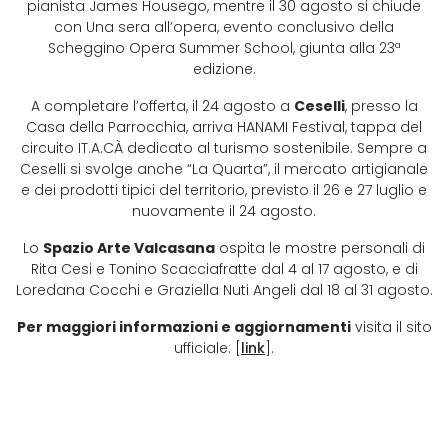
pianista James Housego, mentre il 30 agosto si chiude
con Una sera all’opera, evento conclusivo della
Scheggino Opera Summer School, giunta alla 23ª
edizione.
A completare l’offerta, il 24 agosto a
Ceselli
, presso la
Casa della Parrocchia, arriva HANAMI Festival, tappa del
circuito IT.A.CÀ dedicato al turismo sostenibile. Sempre a
Ceselli si svolge anche “La Quarta”, il mercato artigianale
e dei prodotti tipici del territorio, previsto il 26 e 27 luglio e
nuovamente il 24 agosto.
Lo
Spazio Arte Valcasana
ospita le mostre personali di
Rita Cesi e Tonino Scacciafratte dal 4 al 17 agosto, e di
Loredana Cocchi e Graziella Nuti Angeli dal 18 al 31 agosto.
Per maggiori informazioni e aggiornamenti
visita il sito
ufficiale: [
link
].