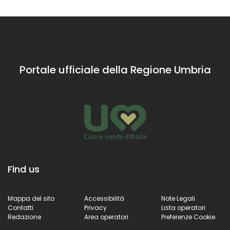
dalla mano di
preghiera scelto
Jacopo Siculo
anche da San
Francesco
Portale ufficiale della Regione Umbria
Find us
Mappa del sito
Accessibilità
Note Legali
Contatti
Privacy
Lista operatori
Redazione
Area operatori
Preferenze Cookie