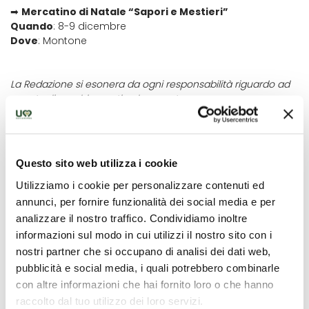
➡
Mercatino di Natale “Sapori e Mestieri”
Quando
: 8-9 dicembre
Dove
: Montone
La Redazione si esonera da ogni responsabilità riguardo ad
eventuali cambiamenti nel presente programma.
DOVE
Questo sito web utilizza i cookie
Città di Castello
Utilizziamo i cookie per personalizzare contenuti ed
annunci, per fornire funzionalità dei social media e per
analizzare il nostro traffico. Condividiamo inoltre
QUANDO
informazioni sul modo in cui utilizzi il nostro sito con i
nostri partner che si occupano di analisi dei dati web,
01/12/2017 - 07/01/2018
pubblicità e social media, i quali potrebbero combinarle
con altre informazioni che hai fornito loro o che hanno
raccolto dal tuo utilizzo dei loro servizi.