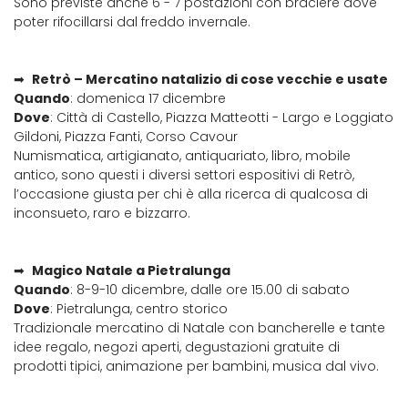
Sono previste anche 6 - 7 postazioni con braciere dove
poter rifocillarsi dal freddo invernale.
➡
Retrò – Mercatino natalizio di cose vecchie e usate
Quando
: domenica 17 dicembre
Dove
: Città di Castello, Piazza Matteotti - Largo e Loggiato
Gildoni, Piazza Fanti, Corso Cavour
Numismatica, artigianato, antiquariato, libro, mobile
antico, sono questi i diversi settori espositivi di Retrò,
l’occasione giusta per chi è alla ricerca di qualcosa di
inconsueto, raro e bizzarro.
➡
Magico Natale a Pietralunga
Quando
: 8-9-10 dicembre, dalle ore 15.00 di sabato
Dove
: Pietralunga, centro storico
Tradizionale mercatino di Natale con bancherelle e tante
idee regalo, negozi aperti, degustazioni gratuite di
prodotti tipici, animazione per bambini, musica dal vivo.