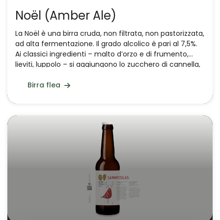
Noël (Amber Ale)
La Noël è una birra cruda, non filtrata, non pastorizzata,
ad alta fermentazione. Il grado alcolico è pari al 7,5%.
Ai classici ingredienti – malto d’orzo e di frumento,
lieviti, luppolo – si aggiungono lo zucchero di cannella,
la buccia di arancia dolce, la cannella, il cardamomo e
il pepe nero, ad esaltarne il carattere natalizio.
Birra flea
Ingrediente fondamentale è anche l’acqua minerale di
Gualdo Tadino, nota per le sue sorgenti d'acqua
freschissime, tra cui quella della Rocchetta, di
Capodacqua e di Santo Marzio – una birra “da brindisi”!