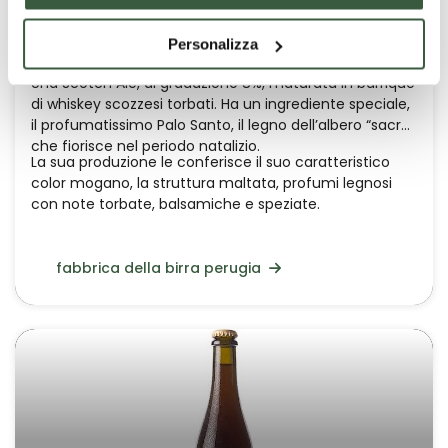
Santa Ila (Scotch Ale)
Personalizza
Una Scotch Ale, di gradazione 8%, maturata in barrique
di whiskey scozzesi torbati. Ha un ingrediente speciale,
il profumatissimo Palo Santo, il legno dell’albero “sacro”
che fiorisce nel periodo natalizio.
La sua produzione le conferisce il suo caratteristico
color mogano, la struttura maltata, profumi legnosi
con note torbate, balsamiche e speziate.
fabbrica della birra perugia