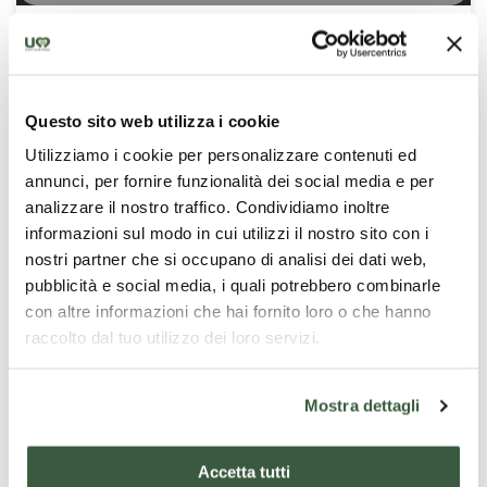
Sannicolas
Una brown Ale al doppio malto, di gradazione 7%. Le
sue note di miele, caramello e frutta secca sono il
Questo sito web utilizza i cookie
risultato della lavorazione di malti tostati e caramellati
e dell’aggiunta di miele e castagne in cottura. Ottima
Utilizziamo i cookie per personalizzare contenuti ed
da bere nei classici momenti natalizi in compagnia,
annunci, per fornire funzionalità dei social media e per
specialmente se accompagnata a caldarroste, frutta
Birrificio dei perugini
analizzare il nostro traffico. Condividiamo inoltre
secca e grigliate, che ne esaltano il gusto.
informazioni sul modo in cui utilizzi il nostro sito con i
nostri partner che si occupano di analisi dei dati web,
pubblicità e social media, i quali potrebbero combinarle
con altre informazioni che hai fornito loro o che hanno
raccolto dal tuo utilizzo dei loro servizi.
Mostra dettagli
Accetta tutti