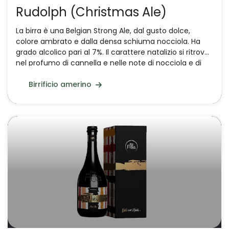
Rudolph (Christmas Ale)
La birra è una Belgian Strong Ale, dal gusto dolce,
colore ambrato e dalla densa schiuma nocciola. Ha
grado alcolico pari al 7%. Il carattere natalizio si ritrova
nel profumo di cannella e nelle note di nocciola e di
biscotto – tipici dei malti caramello – mealy, come
dicono gli inglesi. Perfetta a conclusione del pasto,
Birrificio amerino
afferma il produttore, o abbinata ai dolci Natalizi
realizzati con frutta secca e canditi.