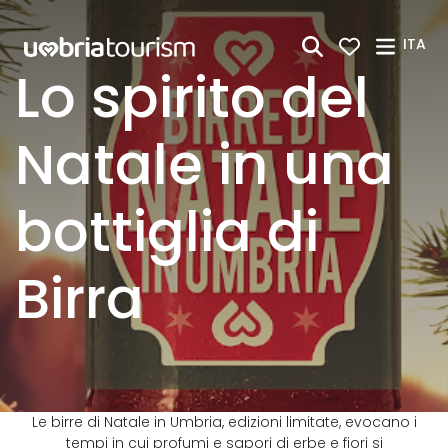
Skip to Main Content
ITA
Lo spirito del
Natale in una
bottiglia di
Birra
Le birre di Natale in Umbria, edizioni limitate, evocano i
tempi in cui profumi e sapori di erbe e fiori si