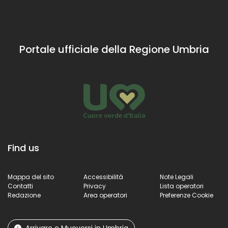
fran
piccoli ma
esempio di
apprezzati
architettura
anche dai
medievale che
grandi
racconta la storia
Portale ufficiale della Regione Umbria
del sistema
difensivo dell’antico
borgo.
Find us
Mappa del sito
Accessibilità
Note Legali
Contatti
Privacy
Lista operatori
Redazione
Area operatori
Preferenze Cookie