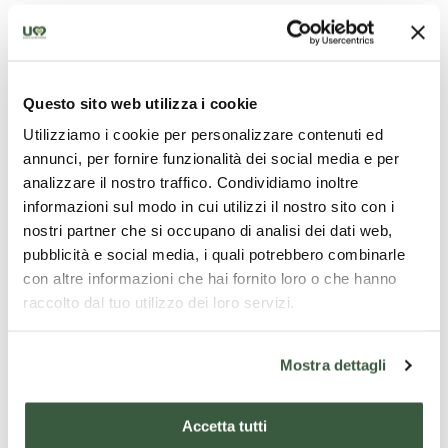
Questo sito web utilizza i cookie
Utilizziamo i cookie per personalizzare contenuti ed
annunci, per fornire funzionalità dei social media e per
Ricettività
Pacchetti
Ricettività
turistici
analizzare il nostro traffico. Condividiamo inoltre
HOTEL GIO'
NYERS
informazioni sul modo in cui utilizzi il nostro sito con i
Weekend di
nostri partner che si occupano di analisi dei dati web,
WINE E JAZZ
avventura
Albergo
pubblicità e social media, i quali potrebbero combinarle
AREA -
situato a soli 
nella natura
L’Hotel Giò
con altre informazioni che hai fornito loro o che hanno
Pacchetto
minuti dal
PERUGIA
Wine e Jazz
raccolto dal tuo utilizzo dei loro servizi.
in Umbria!
avventura
centro di
Area di
CENTRO
(minimo 2
(minimo 2
Perugia
Perugia è un
CONGRESSI
adulti)
unico albergo
persone)
Mostra dettagli
A
Scopri
A
Scopri
A
Scopr
di 4 stelle nel
centro città di
partire
partire
partire
Accetta tutti
Perugia con
da:
€
da:
€
da:
€