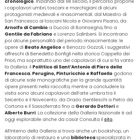
cronologico
. Iniziando dal XIII secolo, il percorso propone
i capolavori umbri, toscani e marchigiani di alcuni
protagonisti medievali e rinascimentali: dal Maestro di
San Francesco ai toscani Nicola e Giovanni Pisano, da
Arnolfo di Cambio
a Duccio di Boninsegna, fino a
Gentile da Fabriano
e Lorenzo Salinbeni. Si incontrano
poi alcune personalità del periodo rinascimentale: le
opere di
Beato Angelico
e Benozzo Gozzoli, i suggestivi
affreschi di Benedetto Bonfigli nella storica Cappella dei
Priori, ma soprattutto uno dei capolavori di cui si fa vanto
la Galleria: il
Polittico di Sant’Antonio di Piero della
Francesca. Perugino, Pinturicchio e Raffaello
godono
di alcune sale monografiche per la grande quantità
opere presenti nella raccolta, mentre a concludere la
visita sono alcuni capolavori dell’arte umbra tra il
Seicento e il Novecento: da Orazio Gentileschi a Pietro da
Cortona e il Sassoferrato fino a
Gerardo Dottori
e
Alberto Burri
. La collezione della Galleria Nazionale è ad
oggi esplorabile anche da casa! Consulta il
sito
.
All’interno della Galleria si trova anche un bookshop, un
laboratorio di restauro e una
biblioteca
specializzata in